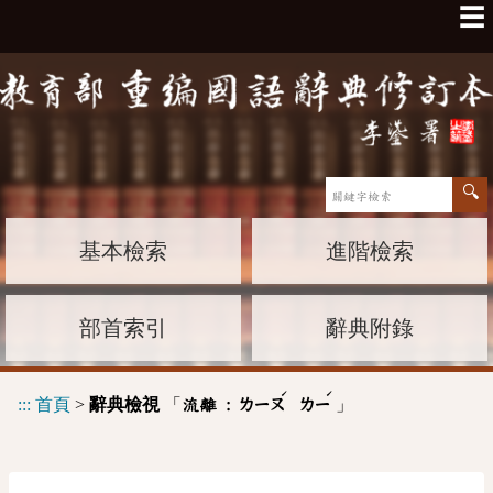
☰
基本檢索
進階檢索
部首索引
辭典附錄
ˊ
ˊ
:::
首頁
>
辭典檢視
「
」
流離 :
ㄌㄧㄡ
ㄌㄧ