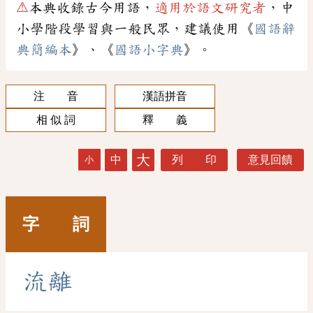
⚠
本典收錄古今用語，
適用於語文研究者
，中
小學階段學習與一般民眾，建議使用《
國語辭
典簡編本
》、《
國語小字典
》。
注 音
漢語拼音
相 似 詞
釋 義
大
中
列 印
意見回饋
小
字 詞
流
離