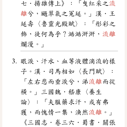
七．揚雄傳上》：「曳紅采之
流
離
兮，颺翠氣之冤延。」漢．王
延壽〈魯靈光殿賦〉：「彤彩之
飾，徒何為乎？澔澔涆涆，
流離
爛漫。」
眼淚、汗水、血等液體滴流的樣
子。漢．司馬相如〈長門賦〉：
「左右悲而垂淚兮，涕
流離
而從
橫。」三國魏．嵇康〈養生
論〉：「夫服藥求汗，或有弗
獲，而愧情一集，渙然
流離
。」
《三國志．卷三六．蜀書．關張