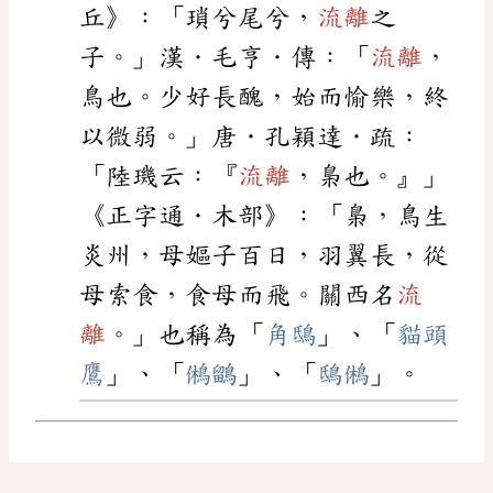
丘》：「瑣兮尾兮，
流離
之
子。」漢．毛亨．傳：「
流離
，
鳥也。少好長醜，始而愉樂，終
以微弱。」唐．孔穎達．疏：
「陸璣云：『
流離
，梟也。』」
《正字通．木部》：「梟，鳥生
炎州，母嫗子百日，羽翼長，從
母索食，食母而飛。關西名
流
離
。」也稱為「
角鴟
」、「
貓頭
鷹
」、「
鵂鶹
」、「
鴟鵂
」。