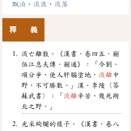
飄泊
、
流浪
、
流落
釋 義
流亡離散。《漢書．卷四五．蒯
伍江息夫傳．蒯通》：「今劉、
項分爭，使人肝腦塗地，
流離
中
野，不可勝數。」漢．李陵〈答
蘇武書〉：「
流離
辛苦，幾死朔
北之野。」
光采絢爛的樣子。《漢書．卷八