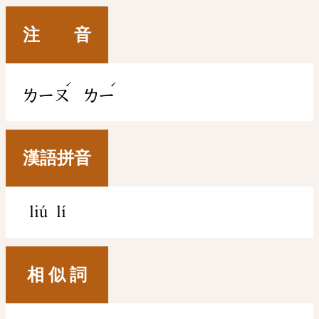
注 音
ˊ
ˊ
ㄌㄧㄡ
ㄌㄧ
漢語拼音
liú lí
相 似 詞