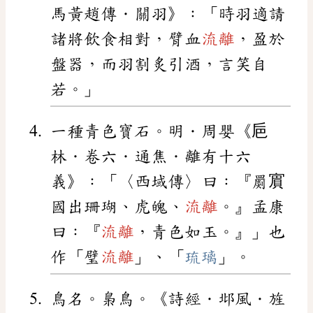
馬黃趙傳．關羽》：「時羽適請
諸將飲食相對，臂血
流離
，盈於
盤器，而羽割炙引酒，言笑自
若。」
一種青色寶石。明．周嬰《巵
林．卷六．通焦．離有十六
義》：「〈西域傳〉曰：『罽賔
國出珊瑚、虎魄、
流離
。』孟康
曰：『
流離
，青色如玉。』」也
作「璧
流離
」、「
琉璃
」。
鳥名。梟鳥。《詩經．邶風．旌