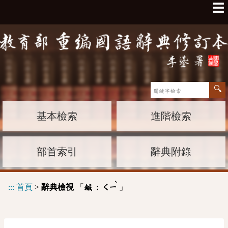
☰
基本檢索
進階檢索
部首索引
辭典附錄
ˋ
:::
首頁
>
辭典檢視
「
」
鏚 :
ㄑㄧ