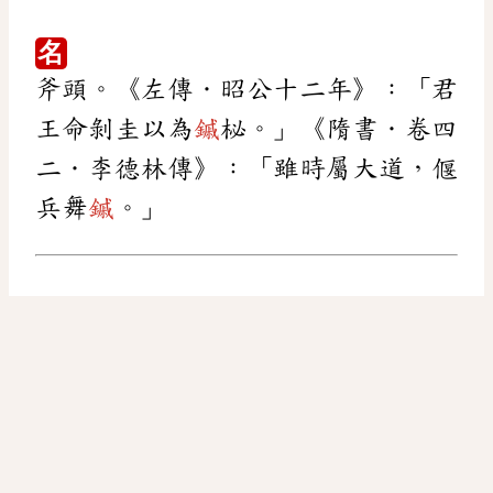
名
斧頭。《左傳．昭公十二年》：「君
王命剝圭以為
鏚
柲。」《隋書．卷四
二．李德林傳》：「雖時屬大道，偃
兵舞
鏚
。」