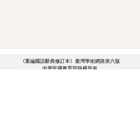
《重編國語辭典修訂本》臺灣學術網路第六版
中華民國教育部版權所有
:::
個資法及隱私聲明
|
辭典公眾授權網
|
意見交流
|
網網相連
三峽總院區地址：新北市三峽區三樹路2號、
︿
臺北院區地址：臺北市大安區和平東路一段179號、
臺中院區地址：臺中市豐原區師範街67號
電話總機：(02)7740-7890、
傳真：(02)7740-7064、
TANet VoIP：9009-7890
線上人數: 2252