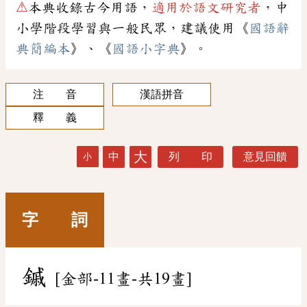
⚠
本典收錄古今用語，
適用於語文研究者
，中
小學階段學習與一般民眾，建議使用《
國語辭
典簡編本
》、《
國語小字典
》。
注 音
漢語拼音
釋 義
大
中
列 印
意見回饋
小
字 詞
鏚
[金部-11畫-共19畫]