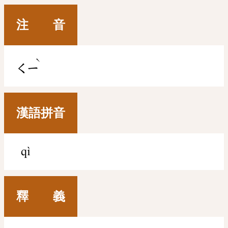
注 音
ˋ
ㄑㄧ
漢語拼音
qì
釋 義