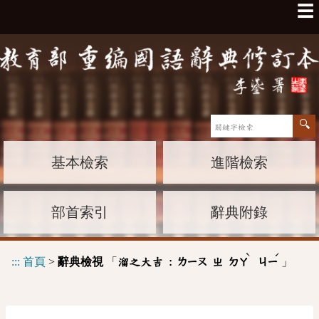
☰
基本檢索
進階檢索
部首索引
辭典附錄
ˋ
ˊ
:::
首頁
>
辭典檢視
「
」
溜之大吉 :
ㄌㄧㄡ
ㄓ
ㄉㄚ
ㄐㄧ