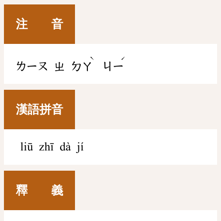
注 音
ˋ
ˊ
ㄌㄧㄡ
ㄓ
ㄉㄚ
ㄐㄧ
漢語拼音
liū zhī dà jí
釋 義