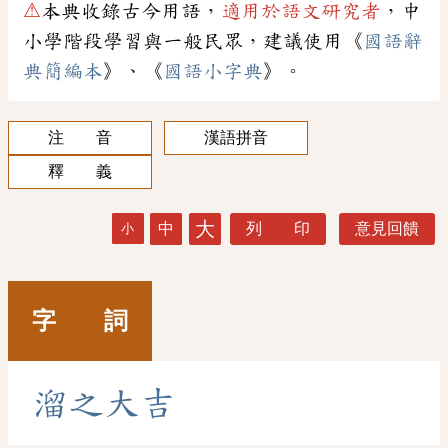
⚠
本典收錄古今用語，
適用於語文研究者
，中
小學階段學習與一般民眾，建議使用《
國語辭
典簡編本
》、《
國語小字典
》。
注 音
漢語拼音
釋 義
大
中
列 印
意見回饋
小
字 詞
溜
之
大
吉