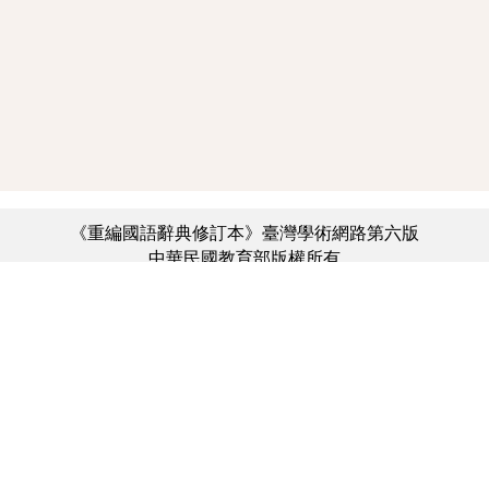
《重編國語辭典修訂本》臺灣學術網路第六版
中華民國教育部版權所有
:::
個資法及隱私聲明
|
辭典公眾授權網
|
意見交流
|
網網相連
三峽總院區地址：新北市三峽區三樹路2號、
︿
臺北院區地址：臺北市大安區和平東路一段179號、
臺中院區地址：臺中市豐原區師範街67號
電話總機：(02)7740-7890、
傳真：(02)7740-7064、
TANet VoIP：9009-7890