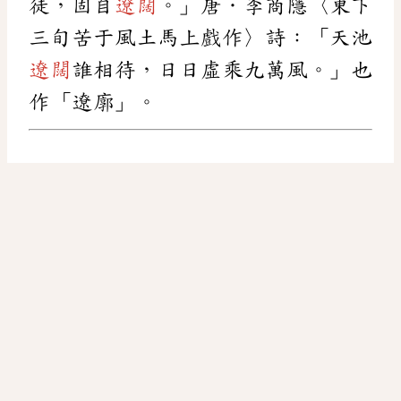
徒，固自
遼闊
。」唐．李商隱〈東下
三旬苦于風土馬上戲作〉詩：「天池
遼闊
誰相待，日日虛乘九萬風。」也
作「遼廓」。