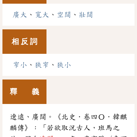
廣大
、
寬大
、
空闊
、
壯闊
相 反 詞
窄小
、
狹窄
、
狹小
釋 義
遼遠、廣闊。《北史．卷四〇．韓麒
麟傳》：「若欲取況古人，班馬之