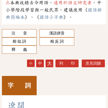
⚠
本典收錄古今用語，
適用於語文研究者
，中
小學階段學習與一般民眾，建議使用《
國語辭
典簡編本
》、《
國語小字典
》。
注 音
漢語拼音
相 似 詞
相 反 詞
釋 義
大
中
列 印
意見回饋
小
字 詞
遼
闊