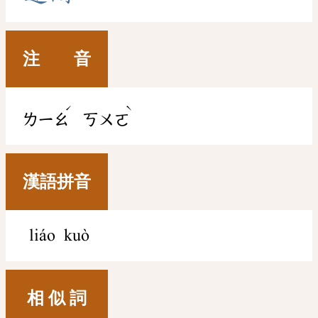
注 音
ˊ
ˋ
ㄌㄧㄠ
ㄎㄨㄛ
漢語拼音
liáo kuò
相 似 詞