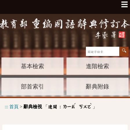
☰
基本檢索
進階檢索
部首索引
辭典附錄
ˊ
ˋ
:::
首頁
>
辭典檢視
「
」
遼闊 :
ㄌㄧㄠ
ㄎㄨㄛ