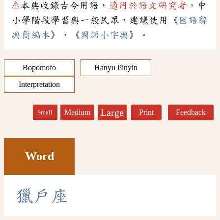
⚠
本典收錄古今用語，
適用於語文研究者
，中
小學階段學習與一般民眾，建議使用《
國語辭
典簡編本
》、《
國語小字典
》。
Bopomofo
Hanyu Pinyin
Interpretation
Large
Medium
Print
Feedback
Small
Word
獵
戶
座