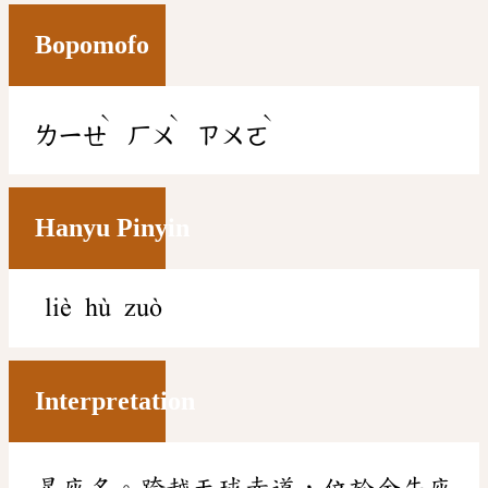
Bopomofo
ˋ
ˋ
ˋ
ㄌㄧㄝ
ㄏㄨ
ㄗㄨㄛ
Hanyu Pinyin
liè hù zuò
Interpretation
星座名。跨越天球赤道，位於金牛座