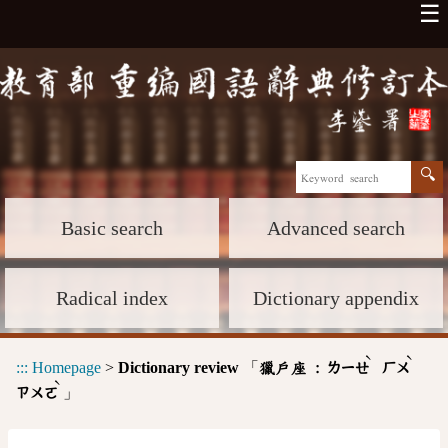
☰
Basic search
Advanced search
Radical index
Dictionary appendix
ˋ
ˋ
:::
Homepage
>
Dictionary review
「
獵戶座 :
ㄌㄧㄝ
ㄏㄨ
ˋ
」
ㄗㄨㄛ