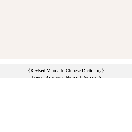
《Revised Mandarin Chinese Dictionary》
Taiwan Academic Network Version 6
©2021 Ministry of Education, R.O.C. All rights reserved.
︿
:::
Privacy statement
|
Dictionary network
|
Opinion exchange
|
Network Links