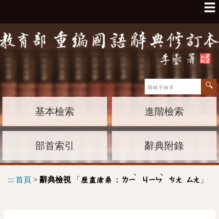
☰
基本檢索
進階檢索
部首索引
辭典附錄
ˋ
ˋ
:::
首頁
>
辭典檢視
「
」
歷盡滄桑 :
ㄌㄧ
ㄐㄧㄣ
ㄘㄤ
ㄙㄤ