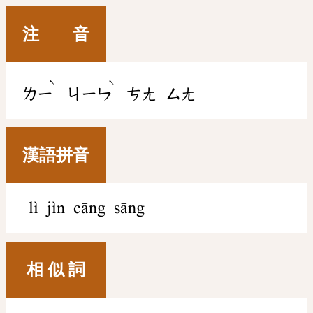
注 音
ˋ
ˋ
ㄌㄧ
ㄐㄧㄣ
ㄘㄤ
ㄙㄤ
漢語拼音
lì jìn cāng sāng
相 似 詞