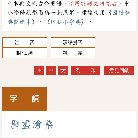
⚠
本典收錄古今用語，
適用於語文研究者
，中
小學階段學習與一般民眾，建議使用《
國語辭
典簡編本
》、《
國語小字典
》。
注 音
漢語拼音
相 似 詞
釋 義
大
中
列 印
意見回饋
小
字 詞
歷
盡
滄
桑