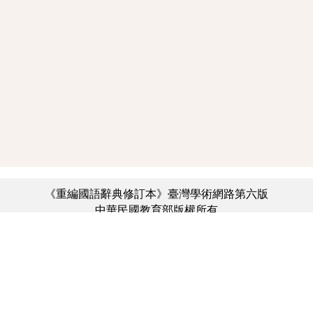
《重編國語辭典修訂本》臺灣學術網路第六版
中華民國教育部版權所有
:::
個資法及隱私聲明
|
辭典公眾授權網
|
意見交流
|
網網相連