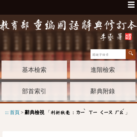
☰
基本檢索
進階檢索
部首索引
辭典附錄
ˋ
ˊ
:::
首頁
>
辭典檢視
「
」
利析秋毫 :
ㄌㄧ
ㄒㄧ
ㄑㄧㄡ
ㄏㄠ