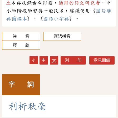
⚠
本典收錄古今用語，
適用於語文研究者
，中
小學階段學習與一般民眾，建議使用《
國語辭
典簡編本
》、《
國語小字典
》。
注 音
漢語拼音
釋 義
大
中
列 印
意見回饋
小
字 詞
利
析
秋
毫