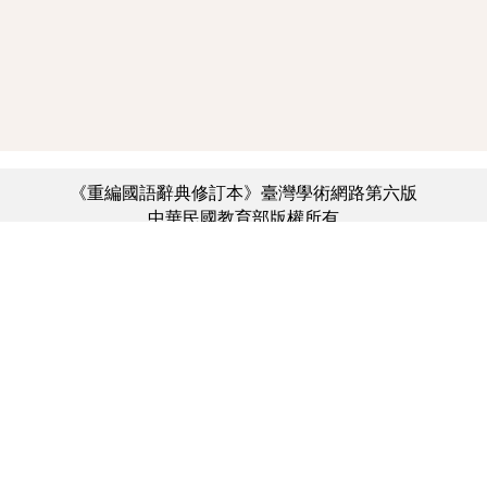
《重編國語辭典修訂本》臺灣學術網路第六版
中華民國教育部版權所有
:::
個資法及隱私聲明
|
辭典公眾授權網
|
意見交流
|
網網相連
三峽總院區地址：新北市三峽區三樹路2號、
︿
臺北院區地址：臺北市大安區和平東路一段179號、
臺中院區地址：臺中市豐原區師範街67號
電話總機：(02)7740-7890、
傳真：(02)7740-7064、
TANet VoIP：9009-7890
線上人數: 1983