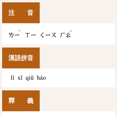
注 音
ˋ
ˊ
ㄌㄧ
ㄒㄧ
ㄑㄧㄡ
ㄏㄠ
漢語拼音
lì xī qiū háo
釋 義