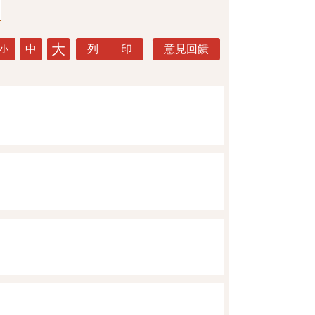
大
中
列 印
意見回饋
小