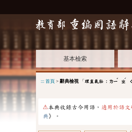
基本檢索
ˇ
ˊ
:::
首頁
>
辭典檢視
「
理直氣壯 :
ㄌㄧ
ㄓ
⚠
本典收錄古今用語，
適用於語文
典
》。