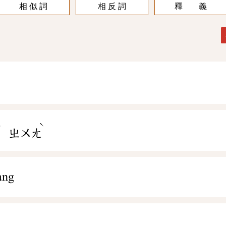
相 似 詞
相 反 詞
釋 義
ˋ
ˋ
ㄓㄨㄤ
àng