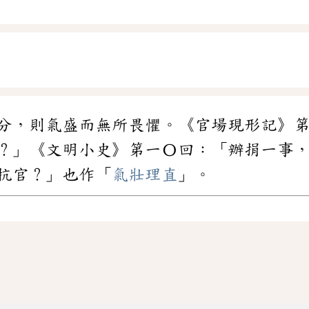
分，則氣盛而無所畏懼。《官場現形記》
？」《文明小史》第一〇回：「辦捐一事
抗官？」也作「
氣壯理直
」。