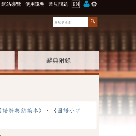
⚙️
網站導覽
使用說明
常見問題
EN
辭典附錄
國語辭典簡編本
》、《
國語小字