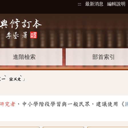
:::
最新消息
編輯說明
進階檢索
部首索引
ˋ
ˋ
」
ㄑㄧ
ㄓㄨㄤ
研究者
，中小學階段學習與一般民眾，建議使用《