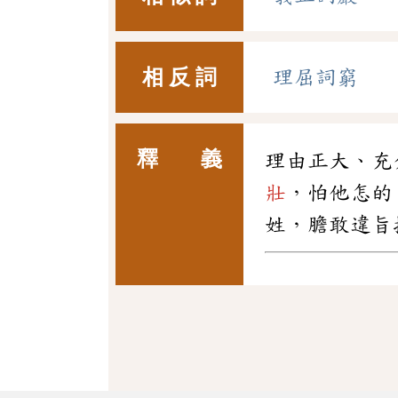
相 反 詞
理屈詞窮
釋 義
理由正大、充
壯
，怕他怎的
姓，膽敢違旨