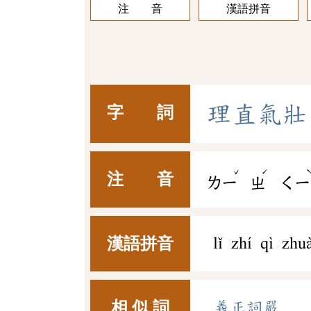
注 音
漢語拼音
理
直
氣
壯
字 詞
ˇ
ˊ
注 音
ㄌㄧ
ㄓ
ㄑㄧ
漢語拼音
lǐ zhí qì zhu
相 似 詞
義正詞嚴