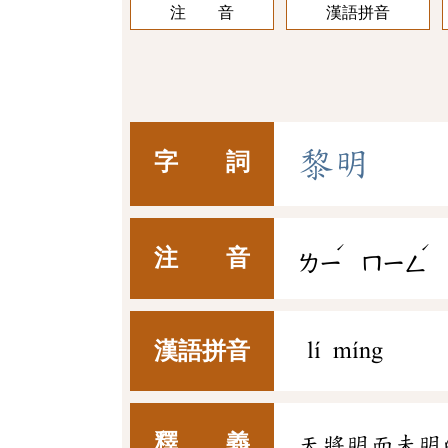
注 音
漢語拼音
黎
明
字 詞
ˊ
ˊ
注 音
ㄌㄧ
ㄇㄧㄥ
漢語拼音
lí míng
釋 義
天將明而未明