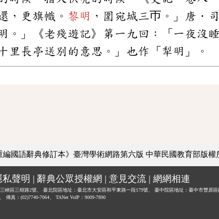
還，更旗幟。
黎明
，圍宛城三帀。」唐．
明。」《老殘遊記》第一九回：「一夜沒
十里長亭送別的意思。」也作「犁明」。
重編國語辭典修訂本》臺灣學術網路第六版
中華民國教育部版權
隱私聲明
|
辭典公眾授權網
|
意見交流
|
網網相連
三峽區三樹路2號、
臺北院區地址：臺北市大安區和平東路一段179號、
臺中院區地址：臺中市豐原區
0、
傳真：(02)7740-7064、
TANet VoIP：9009-7890