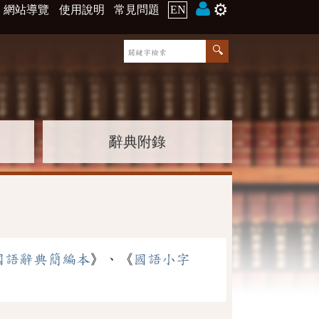
⚙️
網站導覽
使用說明
常見問題
EN
辭典附錄
國語辭典簡編本
》、《
國語小字