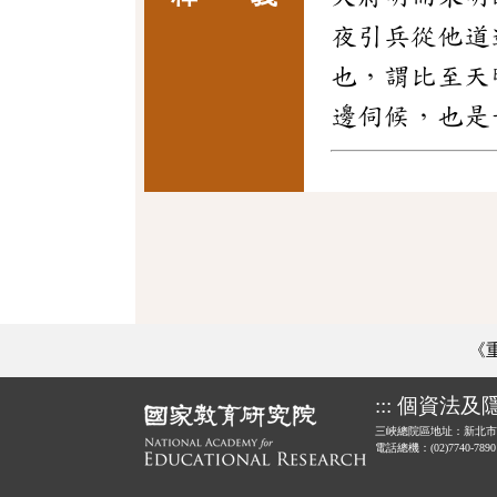
夜引兵從他道
也，謂比至天
邊伺候，也是
《
:::
個資法及
三峽總院區地址：新北市
電話總機：(02)7740-789