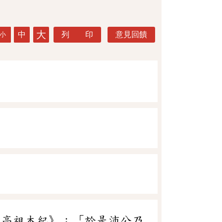
大
中
列 印
意見回饋
小
．高祖本紀》：「於是沛公乃