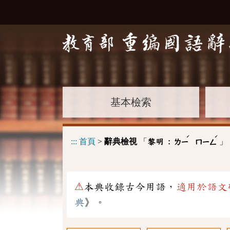
基本檢索
ˊ
ˊ
:::
首頁
>
辭典檢視
「
」
黎明 :
ㄌㄧ
ㄇㄧㄥ
⚠
本典收錄古今用語，
適用於語文
典
》。