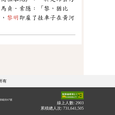
司馬貞．索隱：「黎，猶比
睡，
黎明
即雇了挂車子在黃河
所有
師範街67號
線上人數: 2903
累積總人次: 731,641,505