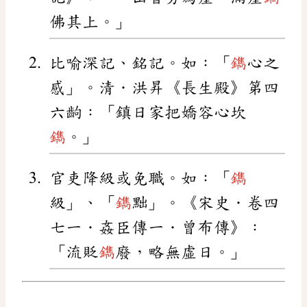
佛其上。」
比喻深記、銘記。如：「
鐫
心之
感」。清．洪昇《長生殿》第四
六齣：「鎮日家把嬌容心坎
鐫
。」
官吏降級或免職。如：「
鐫
級」、「
鐫
黜」。《宋史．卷四
七一．姦臣傳一．曾布傳》：
「流貶
鐫
廢，略無虛日。」