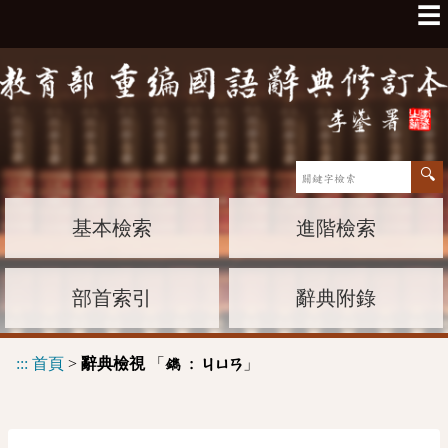
☰
基本檢索
進階檢索
部首索引
辭典附錄
:::
首頁
>
辭典檢視
「
」
鐫 :
ㄐㄩㄢ