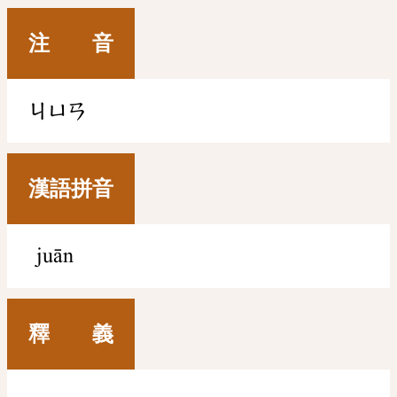
注 音
ㄐㄩㄢ
漢語拼音
juān
釋 義