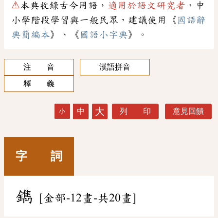
⚠
本典收錄古今用語，
適用於語文研究者
，中
小學階段學習與一般民眾，建議使用《
國語辭
典簡編本
》、《
國語小字典
》。
注 音
漢語拼音
釋 義
大
中
列 印
意見回饋
小
字 詞
鐫
[金部-12畫-共20畫]