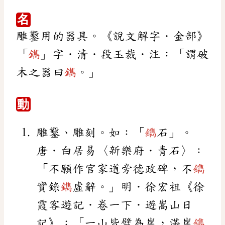
名
雕鑿用的器具。《說文解字．金部》
「
鐫
」字．清．段玉裁．注：「謂破
木之器曰
鐫
。」
動
雕鑿、雕刻。如：「
鐫
石」。
唐．白居易〈新樂府．青石〉：
「不願作官家道旁德政碑，不
鐫
實錄
鐫
虛辭。」明．徐宏祖《徐
霞客遊記．卷一下．遊嵩山日
記》：「一山皆劈為崖，滿崖
鐫