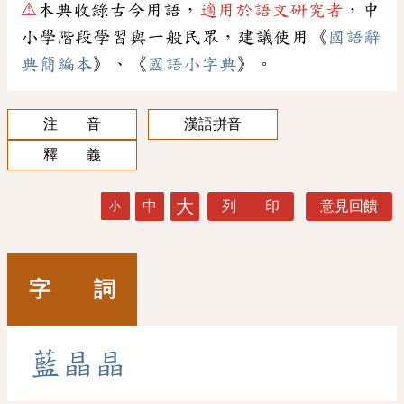
⚠
本典收錄古今用語，
適用於語文研究者
，中
小學階段學習與一般民眾，建議使用《
國語辭
典簡編本
》、《
國語小字典
》。
注 音
漢語拼音
釋 義
大
中
列 印
意見回饋
小
字 詞
藍
晶
晶