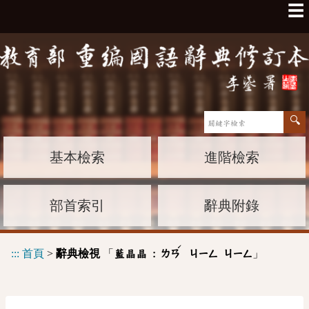
☰
基本檢索
進階檢索
部首索引
辭典附錄
ˊ
:::
首頁
>
辭典檢視
「
」
藍晶晶 :
ㄌㄢ
ㄐㄧㄥ
ㄐㄧㄥ