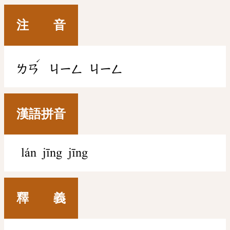
注 音
ˊ
ㄌㄢ
ㄐㄧㄥ
ㄐㄧㄥ
漢語拼音
lán jīng jīng
釋 義