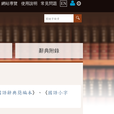
⚙️
網站導覽
使用說明
常見問題
EN
辭典附錄
國語辭典簡編本
》、《
國語小字