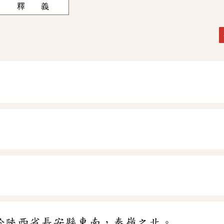
釋 義
於陝西省長安縣東南，秦嶺之北。