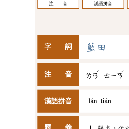
注 音
漢語拼音
藍
田
字 詞
ˊ
ˊ
注 音
ㄌㄢ
ㄊㄧㄢ
漢語拼音
lán tián
釋 義
縣名。位