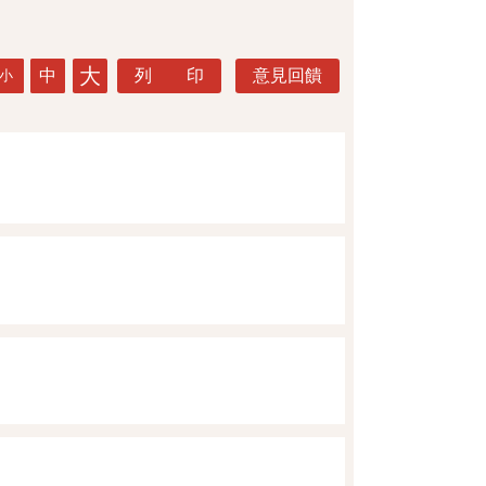
大
中
列 印
意見回饋
小