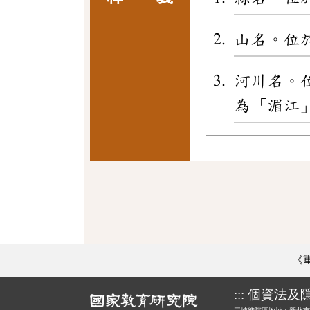
山名。位
河川名。
為「湄江
《
:::
個資法及