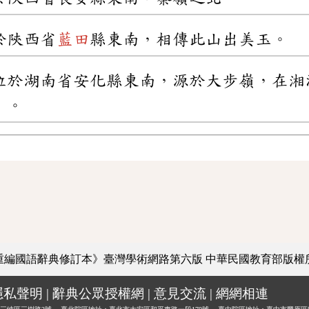
於陝西省
藍田
縣東南，相傳此山出美玉。
位於湖南省安化縣東南，源於大步嶺，在湘
」。
重編國語辭典修訂本》臺灣學術網路第六版
中華民國教育部版權
隱私聲明
|
辭典公眾授權網
|
意見交流
|
網網相連