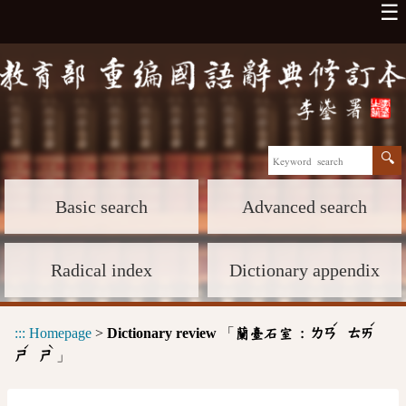
☰
Basic search
Advanced search
Radical index
Dictionary appendix
ˊ
ˊ
:::
Homepage
>
Dictionary review
「
蘭臺石室 :
ㄌㄢ
ㄊㄞ
ˊ
ˋ
」
ㄕ
ㄕ