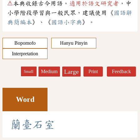
⚠
本典收錄古今用語，
適用於語文研究者
，中
小學階段學習與一般民眾，建議使用《
國語辭
典簡編本
》、《
國語小字典
》。
Bopomofo
Hanyu Pinyin
Interpretation
Large
Medium
Print
Feedback
Small
Word
蘭
臺
石
室