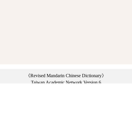
《Revised Mandarin Chinese Dictionary》
Taiwan Academic Network Version 6
©2021 Ministry of Education, R.O.C. All rights reserved.
︿
:::
Privacy statement
|
Dictionary network
|
Opinion exchange
|