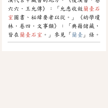
六六．王允傳》：「允悉收斂
蘭臺石
室
圖書、祕緯要者以從。」《幼學瓊
林．卷四．文事類》：「典籍儲藏，
皆在
蘭臺石室
。」參見「
蘭臺
」條。