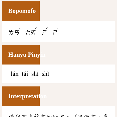
Bopomofo
ˊ
ˊ
ˊ
ˋ
ㄌㄢ
ㄊㄞ
ㄕ
ㄕ
Hanyu Pinyin
lán tái shí shì
Interpretation
漢代宮中藏書的地方。《後漢書．卷