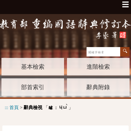
☰
基本檢索
進階檢索
部首索引
辭典附錄
ˋ
:::
首頁
>
辭典檢視
「
」
醵 :
ㄐㄩ