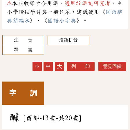
⚠
本典收錄古今用語，
適用於語文研究者
，中
小學階段學習與一般民眾，建議使用《
國語辭
典簡編本
》、《
國語小字典
》。
注 音
漢語拼音
釋 義
大
中
列 印
意見回饋
小
字 詞
醵
[酉部-13畫-共20畫]