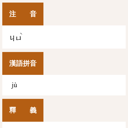
注 音
ˋ
ㄐㄩ
漢語拼音
jù
釋 義