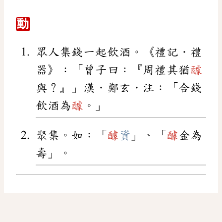
動
眾人集錢一起飲酒。《禮記．禮
器》：「曾子曰：『周禮其猶
醵
與？』」漢．鄭玄．注：「合錢
飲酒為
醵
。」
聚集。如：「
醵
資
」、「
醵
金為
壽」。