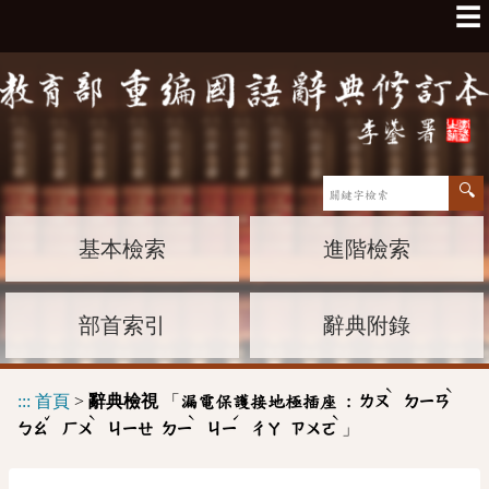
☰
基本檢索
進階檢索
部首索引
辭典附錄
ˋ
ˋ
:::
首頁
>
辭典檢視
「
漏電保護接地極插座 :
ㄌㄡ
ㄉㄧㄢ
ˇ
ˋ
ˋ
ˊ
ˋ
」
ㄅㄠ
ㄏㄨ
ㄐㄧㄝ
ㄉㄧ
ㄐㄧ
ㄔㄚ
ㄗㄨㄛ