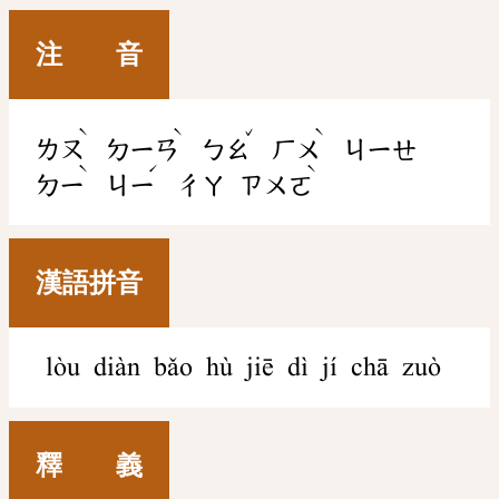
注 音
ˋ
ˋ
ˇ
ˋ
ㄌㄡ
ㄉㄧㄢ
ㄅㄠ
ㄏㄨ
ㄐㄧㄝ
ˋ
ˊ
ˋ
ㄉㄧ
ㄐㄧ
ㄔㄚ
ㄗㄨㄛ
漢語拼音
lòu diàn bǎo hù jiē dì jí chā zuò
釋 義