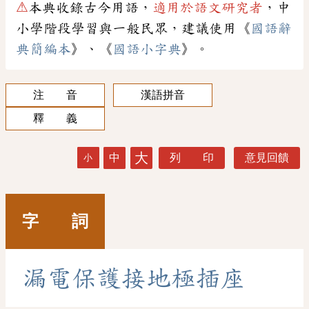
⚠
本典收錄古今用語，
適用於語文研究者
，中
小學階段學習與一般民眾，建議使用《
國語辭
典簡編本
》、《
國語小字典
》。
注 音
漢語拼音
釋 義
大
中
列 印
意見回饋
小
字 詞
漏
電
保
護
接
地
極
插
座