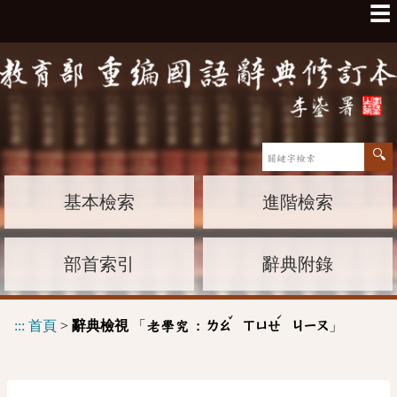
☰
基本檢索
進階檢索
部首索引
辭典附錄
ˇ
ˊ
:::
首頁
>
辭典檢視
「
」
老學究 :
ㄌㄠ
ㄒㄩㄝ
ㄐㄧㄡ