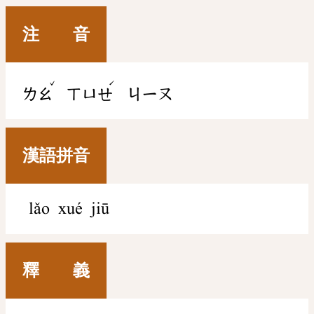
注 音
ˇ
ˊ
ㄌㄠ
ㄒㄩㄝ
ㄐㄧㄡ
漢語拼音
lǎo xué jiū
釋 義