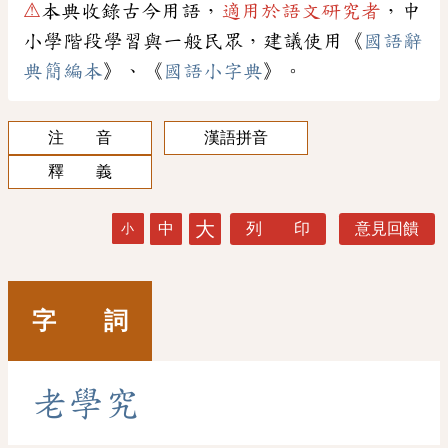
⚠
本典收錄古今用語，
適用於語文研究者
，中
小學階段學習與一般民眾，建議使用《
國語辭
典簡編本
》、《
國語小字典
》。
注 音
漢語拼音
釋 義
大
中
列 印
意見回饋
小
字 詞
老
學
究