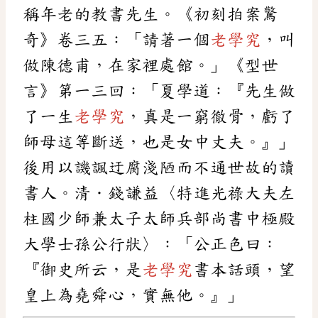
稱年老的教書先生。《初刻拍案驚
奇》卷三五：「請著一個
老學究
，叫
做陳德甫，在家裡處館。」《型世
言》第一三回：「夏學道：『先生做
了一生
老學究
，真是一窮徹骨，虧了
師母這等斷送，也是女中丈夫。』」
後用以譏諷迂腐淺陋而不通世故的讀
書人。清．錢謙益〈特進光祿大夫左
柱國少師兼太子太師兵部尚書中極殿
大學士孫公行狀〉：「公正色曰：
『御史所云，是
老學究
書本話頭，望
皇上為堯舜心，實無他。』」