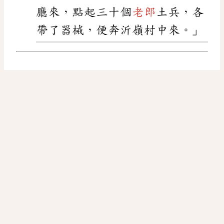
廳來，點起三十個
老郎
土兵，各
帶了器械，便奔沂嶺村中來。」