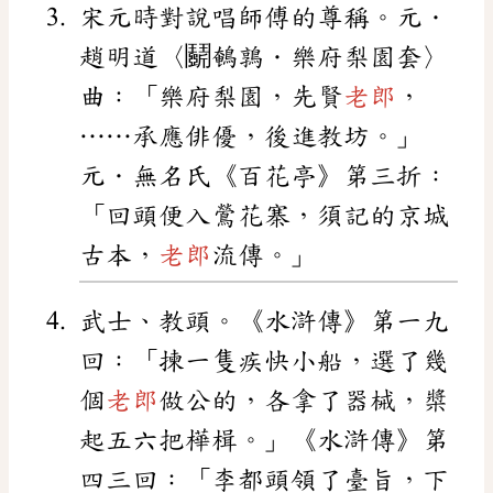
宋元時對說唱師傅的尊稱。元．
趙明道〈鬬鵪鶉．樂府梨園套〉
曲：「樂府梨園，先賢
老郎
，
……承應俳優，後進教坊。」
元．無名氏《百花亭》第三折：
「回頭便入鶯花寨，須記的京城
古本，
老郎
流傳。」
武士、教頭。《水滸傳》第一九
回：「揀一隻疾快小船，選了幾
個
老郎
做公的，各拿了器械，槳
起五六把樺楫。」《水滸傳》第
四三回：「李都頭領了臺旨，下