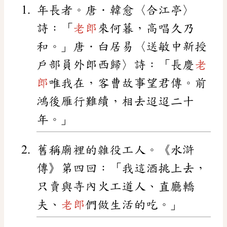
年長者。唐．韓愈〈合江亭〉
詩：「
老郎
來何暮，高唱久乃
和。」唐．白居易〈送敏中新授
戶部員外郎西歸〉詩：「長慶
老
郎
唯我在，客曹故事望君傳。前
鴻後雁行難續，相去迢迢二十
年。」
舊稱廟裡的雜役工人。《水滸
傳》第四回：「我這酒挑上去，
只賣與寺內火工道人、直廳轎
夫、
老郎
們做生活的吃。」