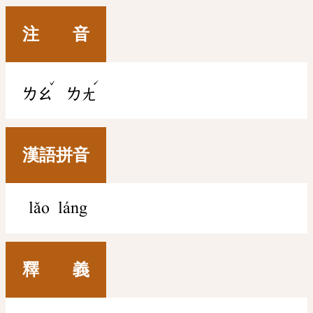
注 音
ˇ
ˊ
ㄌㄠ
ㄌㄤ
漢語拼音
lǎo láng
釋 義