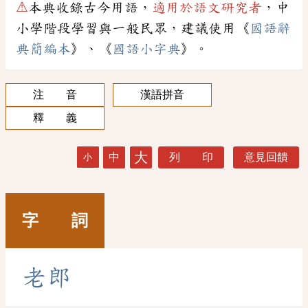
⚠
本典收錄古今用語，
適用於語文研究者
，中
小學階段學習與一般民眾，建議使用《
國語辭
典簡編本
》、《
國語小字典
》。
注 音
漢語拼音
釋 義
大
中
列 印
意見回饋
小
字 詞
老
郎