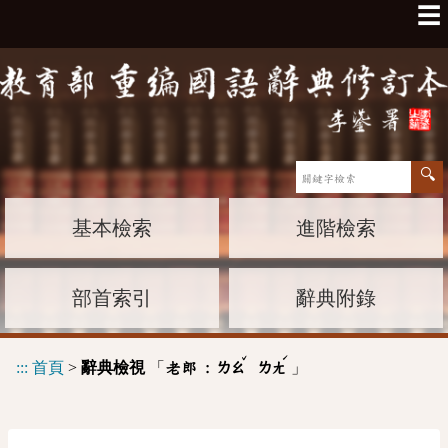
☰
基本檢索
進階檢索
部首索引
辭典附錄
ˇ
ˊ
:::
首頁
>
辭典檢視
「
」
老郎 :
ㄌㄠ
ㄌㄤ