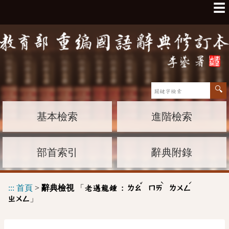
☰
基本檢索
進階檢索
部首索引
辭典附錄
ˇ
ˋ
ˊ
:::
首頁
>
辭典檢視
「
老邁龍鍾 :
ㄌㄠ
ㄇㄞ
ㄌㄨㄥ
」
ㄓㄨㄥ