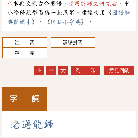
⚠
本典收錄古今用語，
適用於語文研究者
，中
小學階段學習與一般民眾，建議使用《
國語辭
典簡編本
》、《
國語小字典
》。
注 音
漢語拼音
釋 義
大
中
列 印
意見回饋
小
字 詞
老
邁
龍
鍾