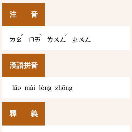
注 音
ˇ
ˋ
ˊ
ㄌㄠ
ㄇㄞ
ㄌㄨㄥ
ㄓㄨㄥ
漢語拼音
lǎo mài lóng zhōng
釋 義