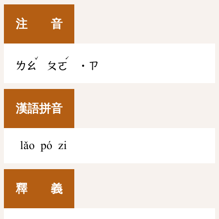
注 音
ˇ
ˊ
ㄌㄠ
ㄆㄛ
˙ㄗ
漢語拼音
lǎo pó zi
釋 義