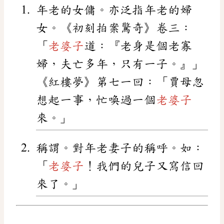
年老的女傭。亦泛指年老的婦
女。《初刻拍案驚奇》卷三：
「
老婆子
道：『老身是個老寡
婦，夫亡多年，只有一子。』」
《紅樓夢》第七一回：「賈母忽
想起一事，忙喚過一個
老婆子
來。」
稱謂。對年老妻子的稱呼。如：
「
老婆子
！我們的兒子又寫信回
來了。」