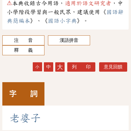
⚠
本典收錄古今用語，
適用於語文研究者
，中
小學階段學習與一般民眾，建議使用《
國語辭
典簡編本
》、《
國語小字典
》。
注 音
漢語拼音
釋 義
大
中
列 印
意見回饋
小
字 詞
老
婆
子