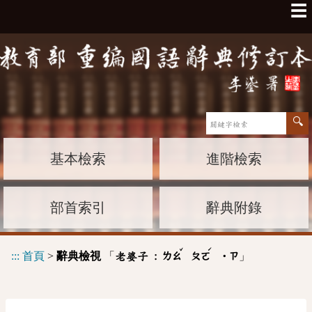
☰
基本檢索
進階檢索
部首索引
辭典附錄
ˇ
ˊ
:::
首頁
>
辭典檢視
「
」
老婆子 :
ㄌㄠ
ㄆㄛ
˙ㄗ