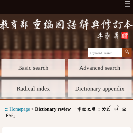
☰
Basic search
Advanced search
Radical index
Dictionary appendix
ˊ
ˋ
:::
Homepage
>
Dictionary review
「
牢獄之災 :
ㄌㄠ
ㄩ
ㄓ
」
ㄗㄞ