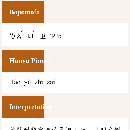
Bopomofo
ˊ
ˋ
ㄌㄠ
ㄩ
ㄓ
ㄗㄞ
Hanyu Pinyin
láo yù zhī zāi
Interpretation
被關到監牢裡的災禍。如：「朋友倒