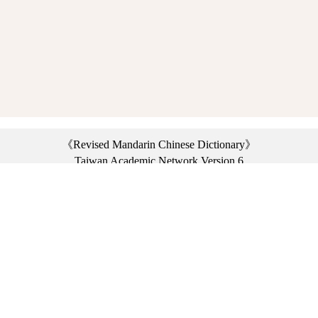
《Revised Mandarin Chinese Dictionary》
Taiwan Academic Network Version 6
©2021 Ministry of Education, R.O.C. All rights reserved.
︿
:::
Privacy statement
|
Dictionary network
|
Opinion exchange
|
Network Links
Headquarters: No. 2, Sanshu Rd., Sanxia Dist., New Taipei City 23703, Taiwan
(R.O.C.)、