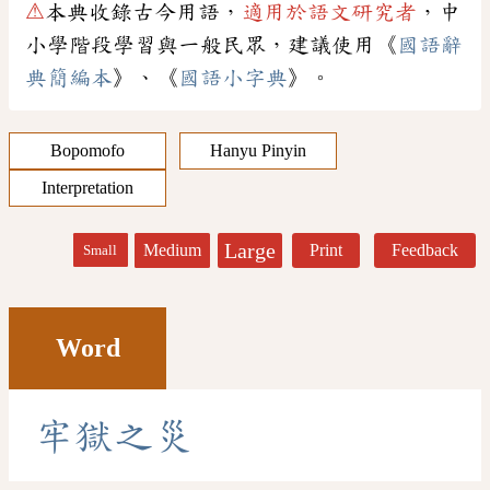
⚠
本典收錄古今用語，
適用於語文研究者
，中
小學階段學習與一般民眾，建議使用《
國語辭
典簡編本
》、《
國語小字典
》。
Bopomofo
Hanyu Pinyin
Interpretation
Large
Medium
Print
Feedback
Small
Word
牢
獄
之
災