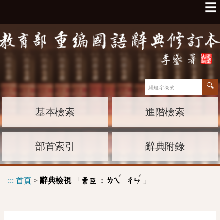
☰
基本檢索
進階檢索
部首索引
辭典附錄
ˊ
ˊ
:::
首頁
>
辭典檢視
「
」
纍臣 :
ㄌㄟ
ㄔㄣ