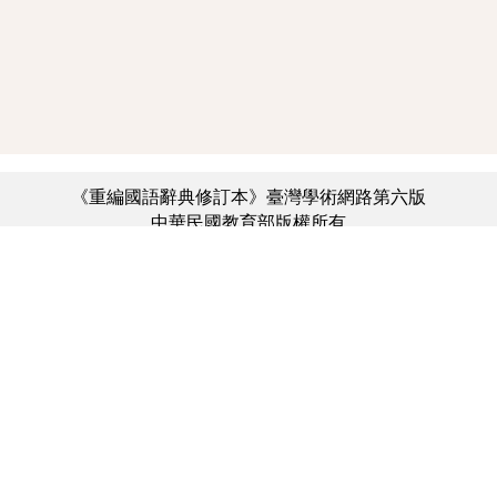
《重編國語辭典修訂本》臺灣學術網路第六版
中華民國教育部版權所有
:::
個資法及隱私聲明
|
辭典公眾授權網
|
意見交流
|
網網相連
三峽總院區地址：新北市三峽區三樹路2號、
︿
臺北院區地址：臺北市大安區和平東路一段179號、
臺中院區地址：臺中市豐原區師範街67號
電話總機：(02)7740-7890、
傳真：(02)7740-7064、
TANet VoIP：9009-7890
線上人數: 6189