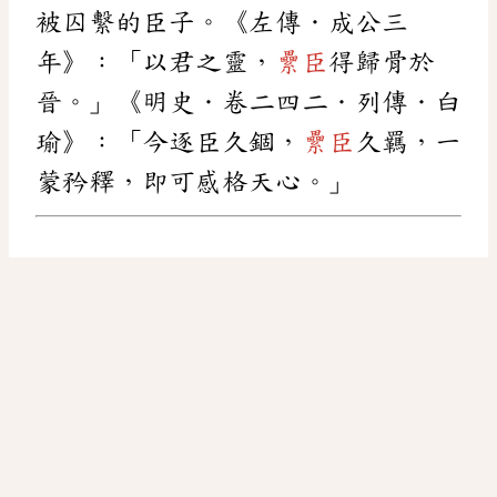
被囚繫的臣子。《左傳．成公三
年》：「以君之靈，
纍臣
得歸骨於
晉。」《明史．卷二四二．列傳．白
瑜》：「今逐臣久錮，
纍臣
久羈，一
蒙矜釋，即可感格天心。」