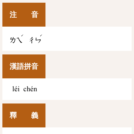
注 音
ˊ
ˊ
ㄌㄟ
ㄔㄣ
漢語拼音
léi chén
釋 義