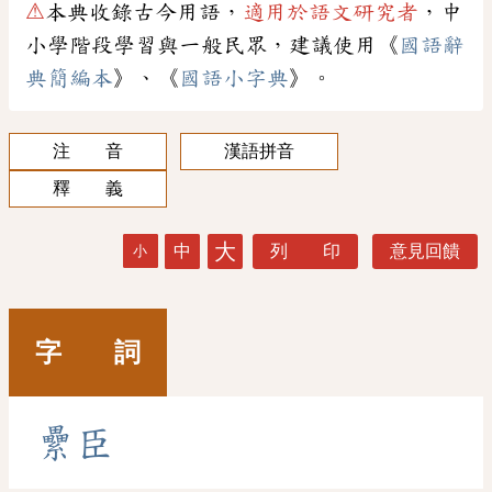
⚠
本典收錄古今用語，
適用於語文研究者
，中
小學階段學習與一般民眾，建議使用《
國語辭
典簡編本
》、《
國語小字典
》。
注 音
漢語拼音
釋 義
大
中
列 印
意見回饋
小
字 詞
纍
臣