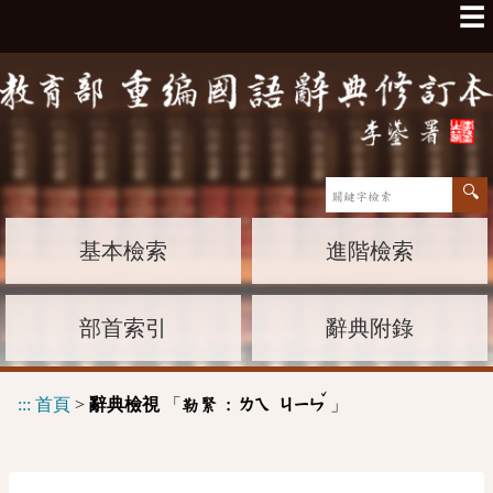
☰
基本檢索
進階檢索
部首索引
辭典附錄
ˇ
:::
首頁
>
辭典檢視
「
」
勒緊 :
ㄌㄟ
ㄐㄧㄣ