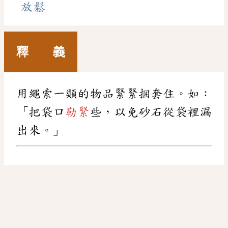
放鬆
釋 義
用繩索一類的物品緊緊捆套住。如：
「把袋口
勒緊
些，以免砂石從袋裡漏
出來。」