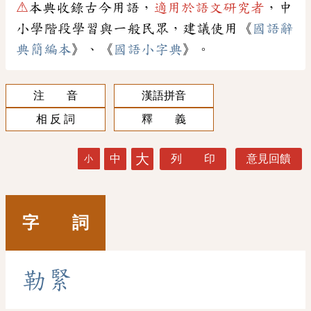
⚠
本典收錄古今用語，
適用於語文研究者
，中
小學階段學習與一般民眾，建議使用《
國語辭
典簡編本
》、《
國語小字典
》。
注 音
漢語拼音
相 反 詞
釋 義
大
中
列 印
意見回饋
小
字 詞
勒
緊