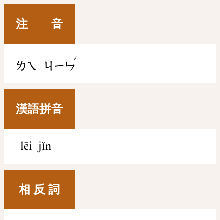
注 音
ˇ
ㄌㄟ
ㄐㄧㄣ
漢語拼音
lēi jǐn
相 反 詞