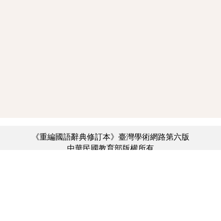
《重編國語辭典修訂本》臺灣學術網路第六版
中華民國教育部版權所有
:::
個資法及隱私聲明
|
辭典公眾授權網
|
意見交流
|
網網相連