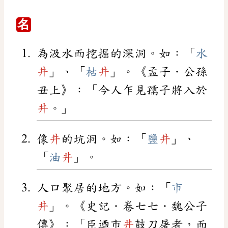
名
為汲水而挖掘的深洞。如：「
水
井
」、「
枯
井
」。《孟子．公孫
丑上》：「今人乍見孺子將入於
井
。」
像
井
的坑洞。如：「
鹽
井
」、
「
油
井
」。
人口聚居的地方。如：「
市
井
」。《史記．卷七七．魏公子
傳》：「臣迺市
井
鼓刀屠者，而