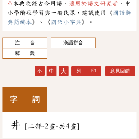
⚠
本典收錄古今用語，
適用於語文研究者
，中
小學階段學習與一般民眾，建議使用《
國語辭
典簡編本
》、《
國語小字典
》。
注 音
漢語拼音
釋 義
大
中
列 印
意見回饋
小
字 詞
井
[二部-2畫-共4畫]