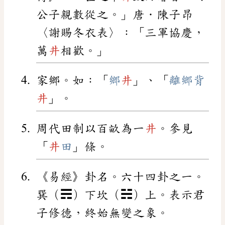
公子親數從之。」唐．陳子昂
〈謝賜冬衣表〉：「三軍協慶，
萬
井
相歡。」
家鄉。如：「
鄉
井
」、「
離鄉背
井
」。
周代田制以百畝為一
井
。參見
「
井
田
」條。
《易經》卦名。六十四卦之一。
巽（☴）下坎（☵）上。表示君
子修德，終始無變之象。