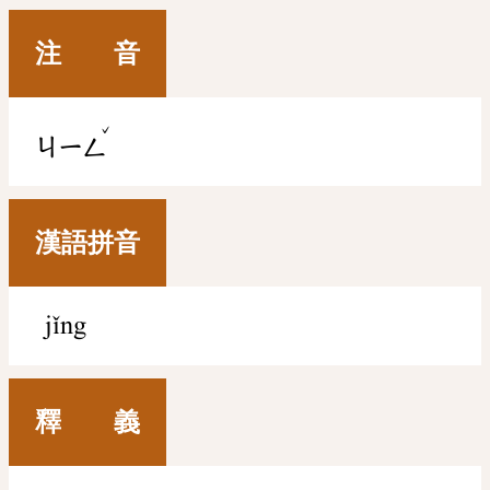
注 音
ˇ
ㄐㄧㄥ
漢語拼音
jǐng
釋 義