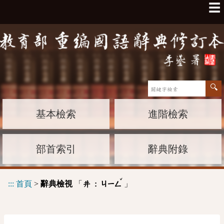
☰
基本檢索
進階檢索
部首索引
辭典附錄
ˇ
:::
首頁
>
辭典檢視
「
」
井 :
ㄐㄧㄥ