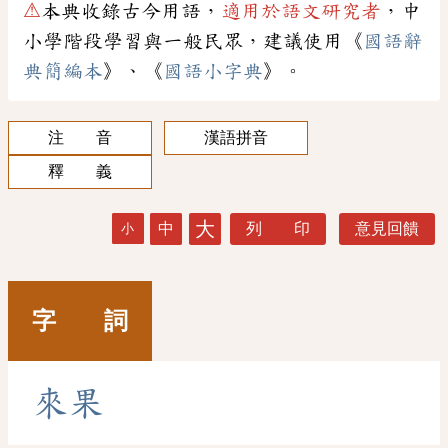
⚠
本典收錄古今用語，
適用於語文研究者
，中
小學階段學習與一般民眾，建議使用《
國語辭
典簡編本
》、《
國語小字典
》。
注 音
漢語拼音
釋 義
大
中
列 印
意見回饋
小
字 詞
來
果