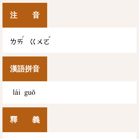
注 音
ˊ
ˇ
ㄌㄞ
ㄍㄨㄛ
漢語拼音
lái guǒ
釋 義