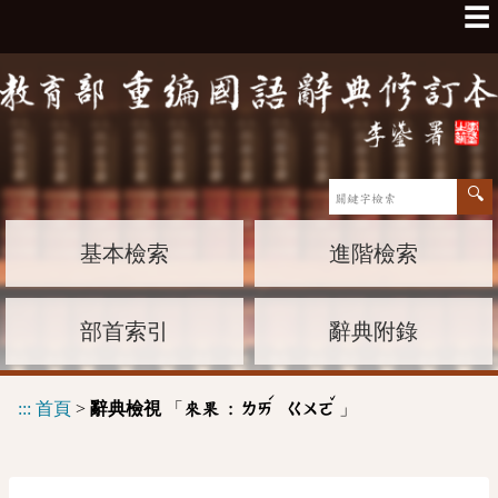
☰
基本檢索
進階檢索
部首索引
辭典附錄
ˊ
ˇ
:::
首頁
>
辭典檢視
「
」
來果 :
ㄌㄞ
ㄍㄨㄛ