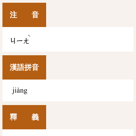
注 音
ˋ
ㄐㄧㄤ
漢語拼音
jiàng
釋 義