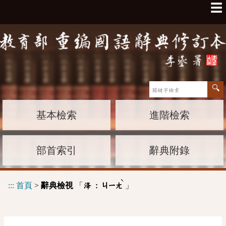
☰
基本檢索
進階檢索
部首索引
辭典附錄
ˋ
:::
首頁
>
辭典檢視
「
」
洚 :
ㄐㄧㄤ