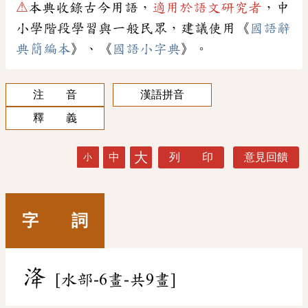
⚠
本典收錄古今用語，
適用於語文研究者
，中
小學階段學習與一般民眾，建議使用《
國語辭
典簡編本
》、《
國語小字典
》。
注 音
漢語拼音
釋 義
大
中
列 印
意見回饋
小
字 詞
洚
[水部-6畫-共9畫]