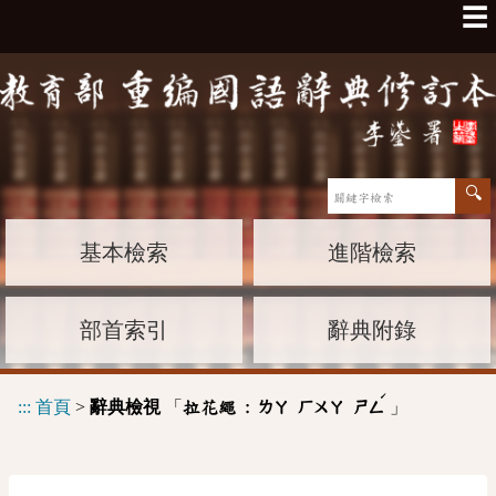
☰
基本檢索
進階檢索
部首索引
辭典附錄
ˊ
:::
首頁
>
辭典檢視
「
」
拉花繩 :
ㄌㄚ
ㄏㄨㄚ
ㄕㄥ