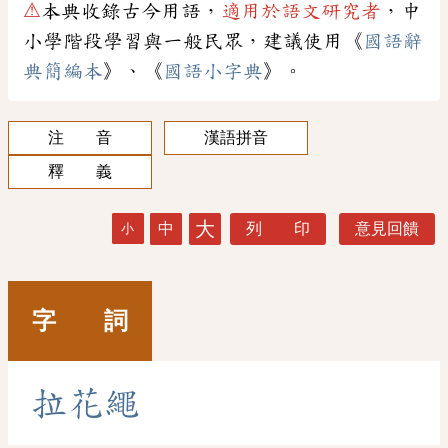
⚠
本典收錄古今用語，
適用於語文研究者
，中
小學階段學習與一般民眾，建議使用《
國語辭
典簡編本
》、《
國語小字典
》。
注 音
漢語拼音
釋 義
大
中
列 印
意見回饋
小
字 詞
拉
花
繩