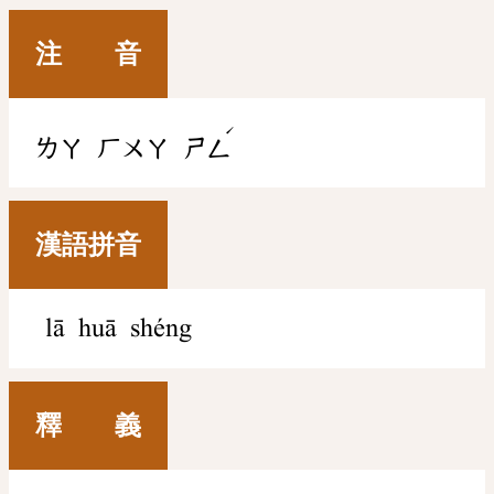
注 音
ˊ
ㄌㄚ
ㄏㄨㄚ
ㄕㄥ
漢語拼音
lā huā shéng
釋 義