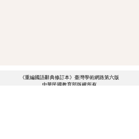
《重編國語辭典修訂本》臺灣學術網路第六版
中華民國教育部版權所有
:::
個資法及隱私聲明
|
辭典公眾授權網
|
意見交流
|
網網相連
三峽總院區地址：新北市三峽區三樹路2號、
︿
臺北院區地址：臺北市大安區和平東路一段179號、