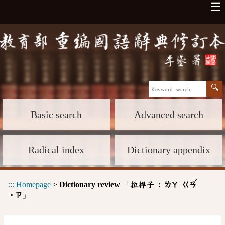
☰
Basic search
Advanced search
Radical index
Dictionary appendix
ˇ
:::
Homepage
>
Dictionary review
「
拉桿子 :
ㄌㄚ
ㄍㄢ
」
˙ㄗ