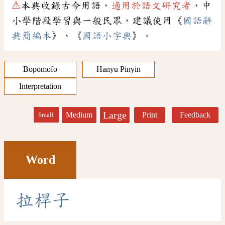
⚠
本典收錄古今用語，
適用於語文研究者
，中
小學階段學習與一般民眾，建議使用《
國語辭
典簡編本
》、《
國語小字典
》。
Bopomofo
Hanyu Pinyin
Interpretation
Large
Medium
Print
Feedback
Small
Word
拉
桿
子