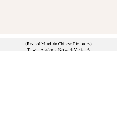
《Revised Mandarin Chinese Dictionary》
Taiwan Academic Network Version 6
©2021 Ministry of Education, R.O.C. All rights reserved.
︿
:::
Privacy statement
|
Dictionary network
|
Opinion exchange
|
Network Links
Headquarters: No. 2, Sanshu Rd., Sanxia Dist., New Taipei City 23703, Taiwan
(R.O.C.)、
Taipei Branch: No. 179, Sec. 1, Heping E. Rd., Daan Dist., Taipei City 10644,
Taiwan (R.O.C.)、