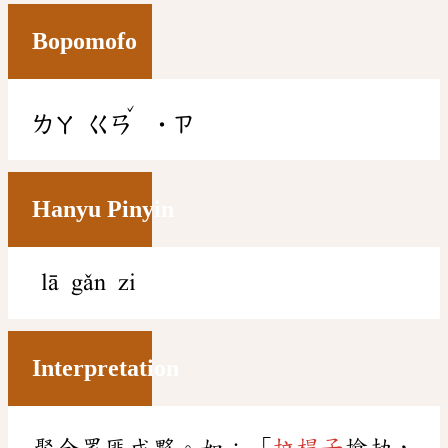
Bopomofo
ˇ
ㄌㄚ
ㄍㄢ
˙ㄗ
Hanyu Pinyin
lā gǎn zi
Interpretation
聚合眾匪成夥。如：「
拉桿子
搶劫，