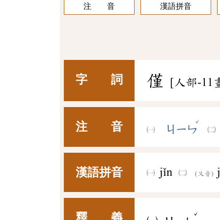
注 音
漢語拼音
僅
字 詞
[人部-11
ˇ
注 音
ㄐㄧㄣ
漢語拼音
jǐn
(又音)
ˇ
釋 義