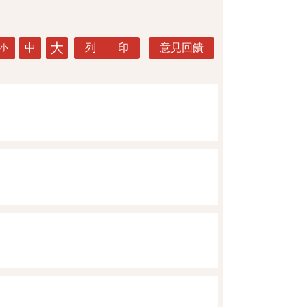
大
中
列 印
意見回饋
小