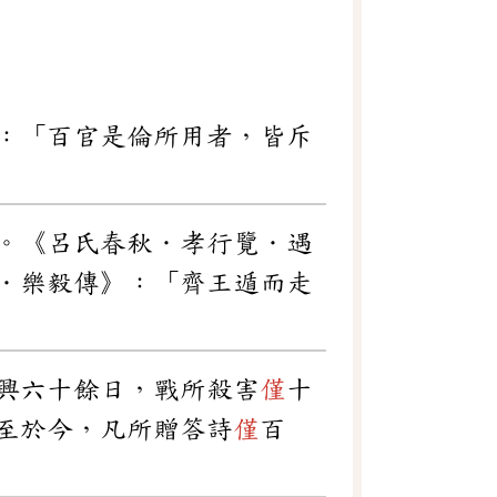
：「百官是倫所用者，皆斥
。《呂氏春秋．孝行覽．遇
．樂毅傳》：「齊王遁而走
興六十餘日，戰所殺害
僅
十
至於今，凡所贈答詩
僅
百