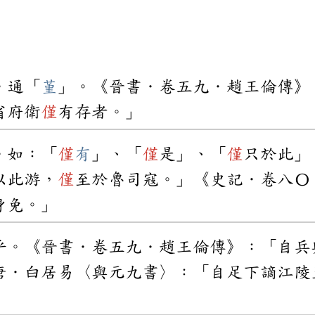
。通「
堇
」。《晉書．卷五九．趙王倫傳》
省府衛
僅
有存者。」
。如：「
僅
有
」、「
僅
是」、「
僅
只於此」
以此游，
僅
至於魯司寇。」《史記．卷八〇
身免。」
乎。《晉書．卷五九．趙王倫傳》：「自兵
唐．白居易〈與元九書〉：「自足下謫江陵