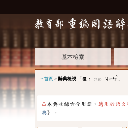
基本檢索
ˋ
:::
首頁
>
辭典檢視
「
」
僅 :
ㄐㄧㄣ
(又音)
⚠
本典收錄古今用語，
適用於語文
典
》。