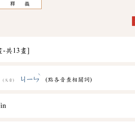
釋 義
畫-共13畫]
ˋ
ㄐㄧㄣ
(點各音查相關詞)
(又音)
jìn