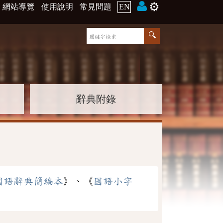
⚙️
網站導覽
使用說明
常見問題
EN
辭典附錄
國語辭典簡編本
》、《
國語小字