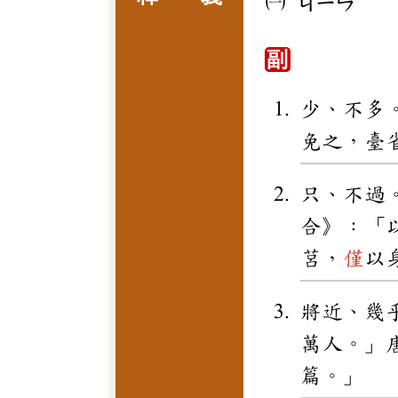
㈠
ㄐㄧㄣ
副
少、不多
免之，臺
只、不過
合》：「
莒，
僅
以
將近、幾
萬人。」
篇。」