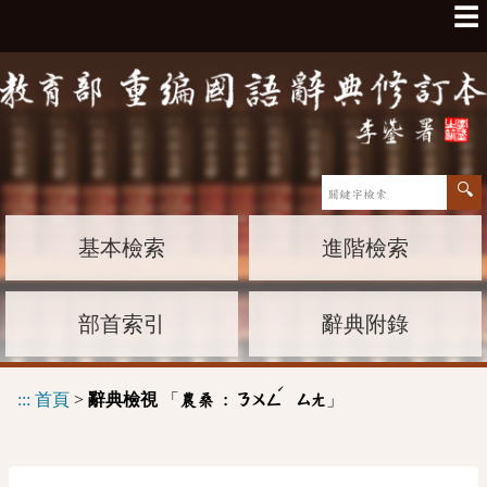
☰
基本檢索
進階檢索
部首索引
辭典附錄
ˊ
:::
首頁
>
辭典檢視
「
」
農桑 :
ㄋㄨㄥ
ㄙㄤ