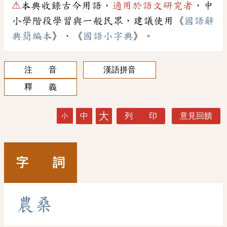
⚠
本典收錄古今用語，
適用於語文研究者
，中
小學階段學習與一般民眾，建議使用《
國語辭
典簡編本
》、《
國語小字典
》。
注 音
漢語拼音
釋 義
大
中
列 印
意見回饋
小
字 詞
農
桑