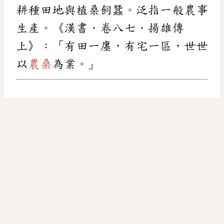
耕種田地與植桑飼蠶。泛指一般農事
生產。《漢書．卷八七．揚雄傳
上》：「有田一廛，有宅一區，世世
以
農桑
為業。」