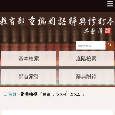
☰
基本檢索
進階檢索
部首索引
辭典附錄
ˇ
ˋ
:::
首頁
>
辭典檢視
「
」
暖痛 :
ㄋㄨㄢ
ㄊㄨㄥ