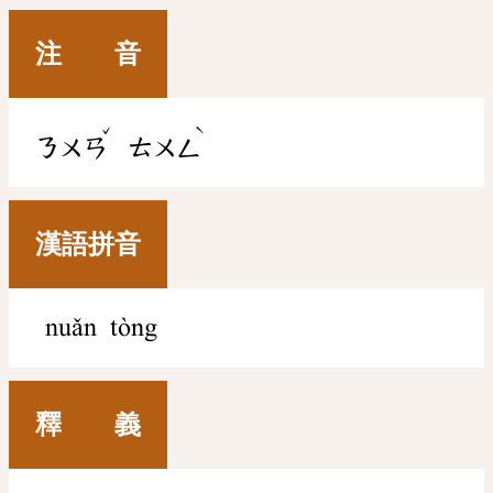
注 音
ˇ
ˋ
ㄋㄨㄢ
ㄊㄨㄥ
漢語拼音
nuǎn tòng
釋 義