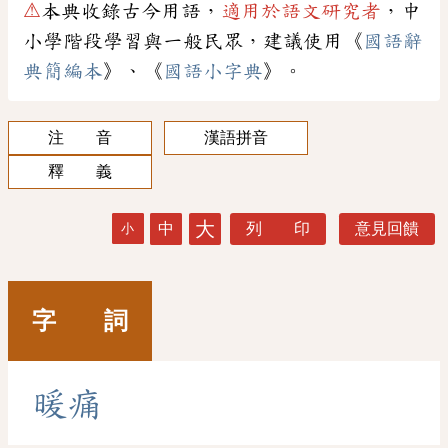
⚠
本典收錄古今用語，
適用於語文研究者
，中
小學階段學習與一般民眾，建議使用《
國語辭
典簡編本
》、《
國語小字典
》。
注 音
漢語拼音
釋 義
大
中
列 印
意見回饋
小
字 詞
暖
痛