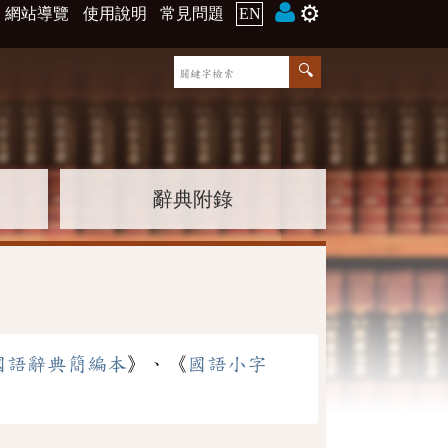
⚙️
網站導覽
使用說明
常見問題
EN
辭典附錄
國語辭典簡編本
》、《
國語小字