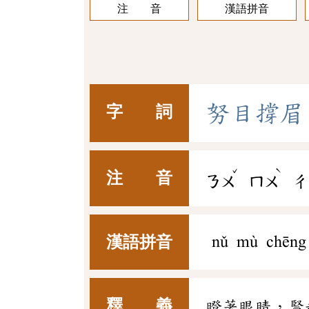
注 音
漢語拼音
努
目
撐
眉
字 詞
ˇ
ˋ
注 音
ㄋㄨ
ㄇㄨ
ㄔ
漢語拼音
nǔ mù chēng
釋 義
瞪著眼睛，豎