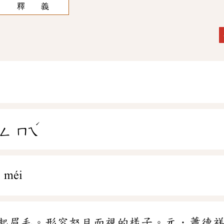
釋 義
ˊ
ㄥ
ㄇㄟ
 méi
起眉毛。形容怒目而視的樣子。元．蕭德