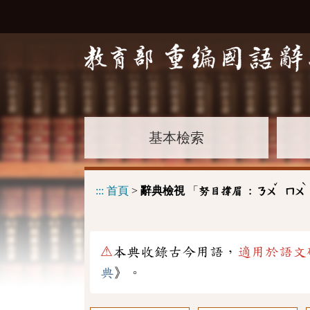
基本檢索
ˇ
ˋ
:::
首頁
>
辭典檢視
「
努目撐眉 :
ㄋㄨ
ㄇㄨ
⚠
本典收錄古今用語，
適用於語文
典
》。