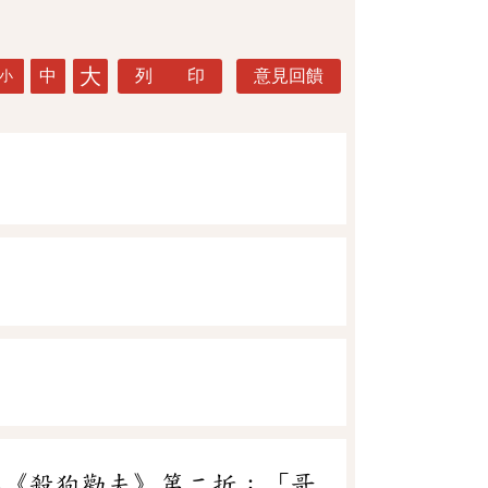
大
中
列 印
意見回饋
小
祥《殺狗勸夫》第二折：「哥