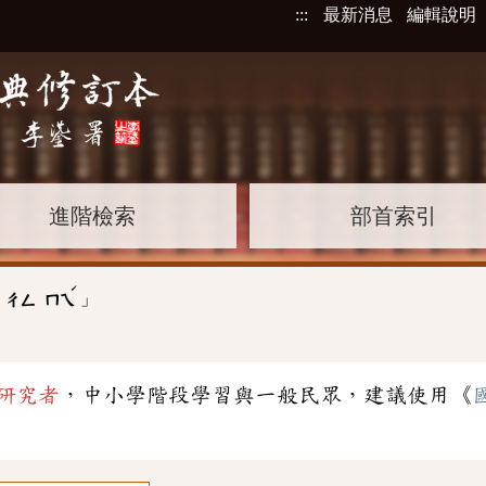
:::
最新消息
編輯說明
進階檢索
部首索引
ˊ
」
ㄔㄥ
ㄇㄟ
研究者
，中小學階段學習與一般民眾，建議使用《