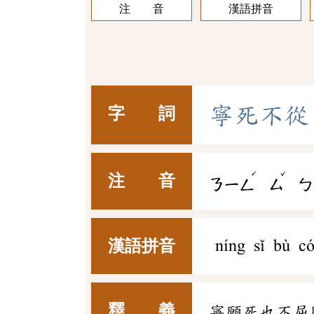
注 音
漢語拼音
寧
死
不
從
字 詞
ˊ
ˇ
注 音
ㄋㄧㄥ
ㄙ
ㄅ
漢語拼音
níng sǐ bù c
釋 義
寧願死也不屈