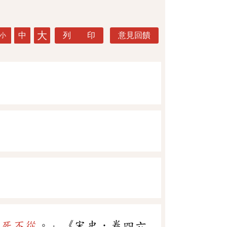
大
中
列 印
意見回饋
小
寧死不從
。」《宋史．卷四六