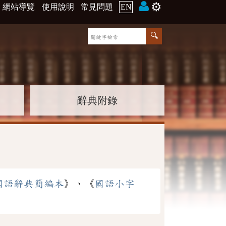
⚙️
網站導覽
使用說明
常見問題
EN
辭典附錄
國語辭典簡編本
》、《
國語小字