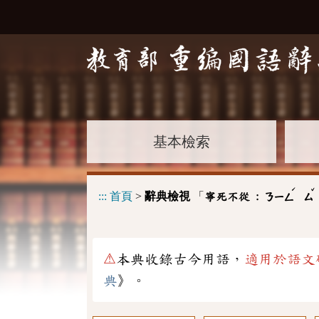
基本檢索
ˊ
ˇ
:::
首頁
>
辭典檢視
「
寧死不從 :
ㄋㄧㄥ
ㄙ
⚠
本典收錄古今用語，
適用於語文
典
》。