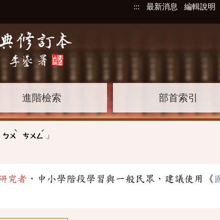
:::
最新消息
編輯說明
進階檢索
部首索引
ˋ
ˊ
」
ㄅㄨ
ㄘㄨㄥ
研究者
，中小學階段學習與一般民眾，建議使用《