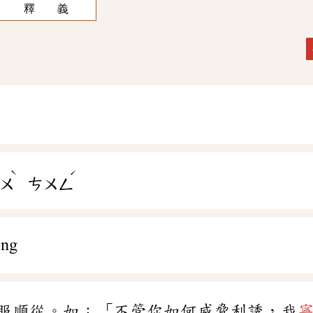
釋 義
ˋ
ˊ
ㄨ
ㄘㄨㄥ
óng
服順從。如：「不管你如何威脅利誘，我