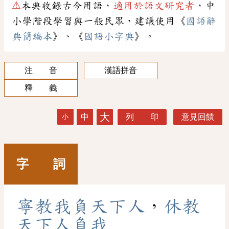
⚠
本典收錄古今用語，
適用於語文研究者
，中
小學階段學習與一般民眾，建議使用《
國語辭
典簡編本
》、《
國語小字典
》。
注 音
漢語拼音
釋 義
大
中
列 印
意見回饋
小
字 詞
寧
教
我
負
天
下
人
，
休
教
天
下
人
負
我