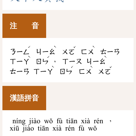
注 音
ˊ
ˋ
ˇ
ˋ
ㄋㄧㄥ
ㄐㄧㄠ
ㄨㄛ
ㄈㄨ
ㄊㄧㄢ
ˋ
ˊ
ˋ
，
ㄒㄧㄚ
ㄖㄣ
ㄒㄧㄡ
ㄐㄧㄠ
ˋ
ˊ
ˋ
ˇ
ㄊㄧㄢ
ㄒㄧㄚ
ㄖㄣ
ㄈㄨ
ㄨㄛ
漢語拼音
níng jiào wǒ fù tiān xià rén ，
xiū jiào tiān xià rén fù wǒ