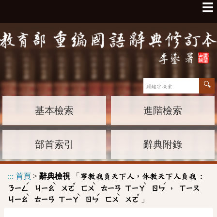
☰
基本檢索
進階檢索
部首索引
辭典附錄
:::
首頁
>
辭典檢視
「
寧教我負天下人，休教天下人負我 :
ˊ
ˋ
ˇ
ˋ
ˋ
ˊ
，
ㄋㄧㄥ
ㄐㄧㄠ
ㄨㄛ
ㄈㄨ
ㄊㄧㄢ
ㄒㄧㄚ
ㄖㄣ
ㄒㄧㄡ
ˋ
ˋ
ˊ
ˋ
ˇ
」
ㄐㄧㄠ
ㄊㄧㄢ
ㄒㄧㄚ
ㄖㄣ
ㄈㄨ
ㄨㄛ