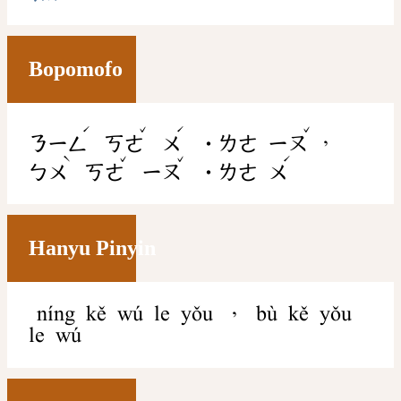
Bopomofo
ˊ
ˇ
ˊ
ˇ
，
ㄋㄧㄥ
ㄎㄜ
ㄨ
˙ㄌㄜ
ㄧㄡ
ˋ
ˇ
ˇ
ˊ
ㄅㄨ
ㄎㄜ
ㄧㄡ
˙ㄌㄜ
ㄨ
Hanyu Pinyin
níng kě wú le yǒu ， bù kě yǒu
le wú