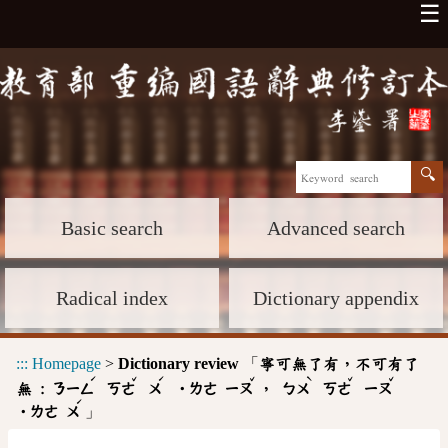
☰
Basic search
Advanced search
Radical index
Dictionary appendix
:::
Homepage
>
Dictionary review
「
寧可無了有，不可有了
ˊ
ˇ
ˊ
ˇ
ˋ
ˇ
ˇ
無 :
，
ㄋㄧㄥ
ㄎㄜ
ㄨ
˙ㄌㄜ
ㄧㄡ
ㄅㄨ
ㄎㄜ
ㄧㄡ
ˊ
」
˙ㄌㄜ
ㄨ