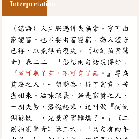
Interpretation
（諺語）人生際遇得失無常，寧可由
窮變富，也不要由富變窮。勸人謹守
已得，以免得而復失。《初刻拍案驚
奇》卷二二：「俗語兩句話說得好：
『
寧可無了有，不可有了無
。』專為
貧賤之人，一朝變泰，得了富貴，苦
盡甜來，滋味深長。若是富貴之人，
一朝失勢，落魄起來，這叫做『樹倒
猢猻散』，光景著實難堪了。」《二
刻拍案驚奇》卷三六：「只勾有兩年