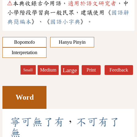
⚠
本典收錄古今用語，
適用於語文研究者
，中
小學階段學習與一般民眾，建議使用《
國語辭
典簡編本
》、《
國語小字典
》。
Bopomofo
Hanyu Pinyin
Interpretation
Large
Medium
Print
Feedback
Small
Word
寧
可
無
了
有
，
不
可
有
了
無