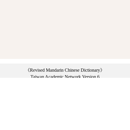
《Revised Mandarin Chinese Dictionary》
Taiwan Academic Network Version 6
©2021 Ministry of Education, R.O.C. All rights reserved.
︿
:::
Privacy statement
|
Dictionary network
|
Opinion exchange
|
Network Links