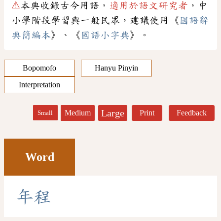
⚠
本典收錄古今用語，
適用於語文研究者
，中
小學階段學習與一般民眾，建議使用《
國語辭
典簡編本
》、《
國語小字典
》。
Bopomofo
Hanyu Pinyin
Interpretation
Large
Medium
Print
Feedback
Small
Word
年
程