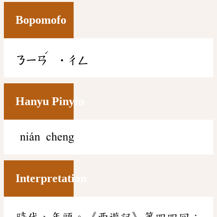
Bopomofo
ˊ
ㄋㄧㄢ
˙ㄔㄥ
Hanyu Pinyin
nián cheng
Interpretation
時代、年頭。《西遊記》第四四回：