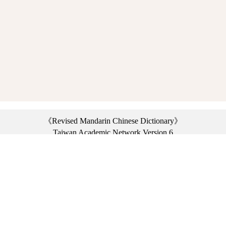
《Revised Mandarin Chinese Dictionary》
Taiwan Academic Network Version 6
©2021 Ministry of Education, R.O.C. All rights reserved.
︿
:::
Privacy statement
|
Dictionary network
|
Opinion exchange
|
Network Links