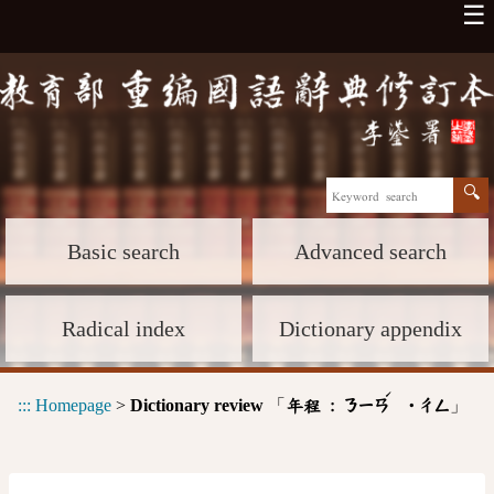
☰
Basic search
Advanced search
Radical index
Dictionary appendix
ˊ
:::
Homepage
>
Dictionary review
「
」
年程 :
ㄋㄧㄢ
˙ㄔㄥ