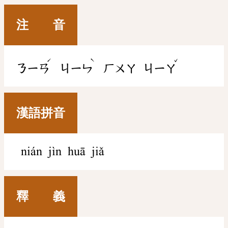
注 音
ˊ
ˋ
ˇ
ㄋㄧㄢ
ㄐㄧㄣ
ㄏㄨㄚ
ㄐㄧㄚ
漢語拼音
nián jìn huā jiǎ
釋 義