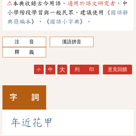
⚠
本典收錄古今用語，
適用於語文研究者
，中
小學階段學習與一般民眾，建議使用《
國語辭
典簡編本
》、《
國語小字典
》。
注 音
漢語拼音
釋 義
大
中
列 印
意見回饋
小
字 詞
年
近
花
甲