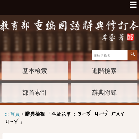
☰
基本檢索
進階檢索
部首索引
辭典附錄
ˊ
ˋ
:::
首頁
>
辭典檢視
「
年近花甲 :
ㄋㄧㄢ
ㄐㄧㄣ
ㄏㄨㄚ
ˇ
」
ㄐㄧㄚ