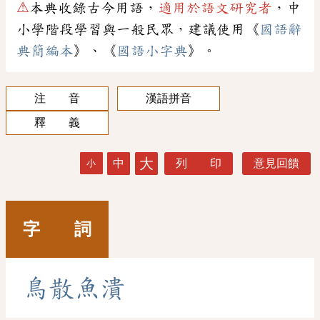
⚠
本典收錄古今用語，
適用於語文研究者
，中
小學階段學習與一般民眾，建議使用《
國語辭
典簡編本
》、《
國語小字典
》。
注 音
漢語拼音
釋 義
大
中
列 印
意見回饋
小
字 詞
鳥
散
魚
潰