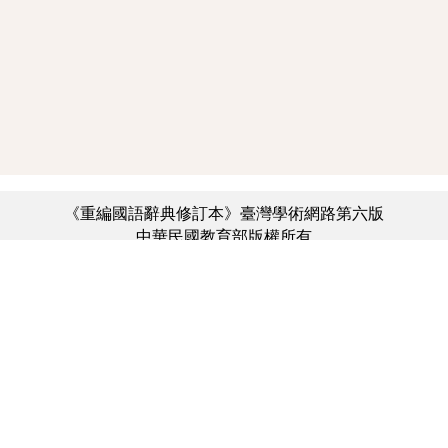
《重編國語辭典修訂本》臺灣學術網路第六版
中華民國教育部版權所有
:::
個資法及隱私聲明
|
辭典公眾授權網
|
意見交流
|
網網相連
三峽總院區地址：新北市三峽區三樹路2號、
︿
臺北院區地址：臺北市大安區和平東路一段179號、
臺中院區地址：臺中市豐原區師範街67號
電話總機：(02)7740-7890、
傳真：(02)7740-7064、
TANet VoIP：9009-7890