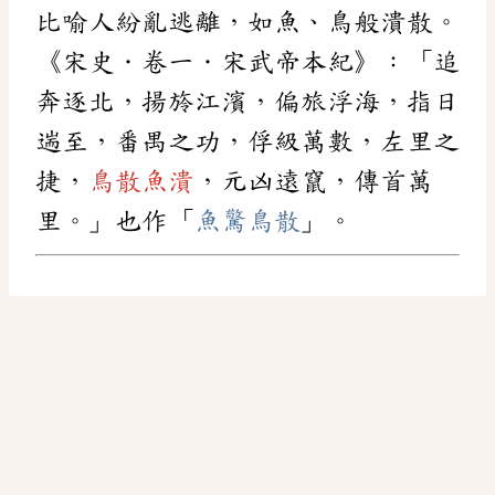
比喻人紛亂逃離，如魚、鳥般潰散。
《宋史．卷一．宋武帝本紀》：「追
奔逐北，揚旍江濱，偏旅浮海，指日
遄至，番禺之功，俘級萬數，左里之
捷，
鳥散魚潰
，元凶遠竄，傳首萬
里。」也作「
魚驚鳥散
」。