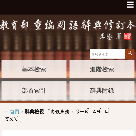
☰
基本檢索
進階檢索
部首索引
辭典附錄
ˇ
ˋ
ˊ
:::
首頁
>
辭典檢視
「
鳥散魚潰 :
ㄋㄧㄠ
ㄙㄢ
ㄩ
ˋ
」
ㄎㄨㄟ