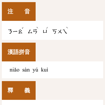
注 音
ˇ
ˋ
ˊ
ˋ
ㄋㄧㄠ
ㄙㄢ
ㄩ
ㄎㄨㄟ
漢語拼音
niǎo sàn yú kuì
釋 義