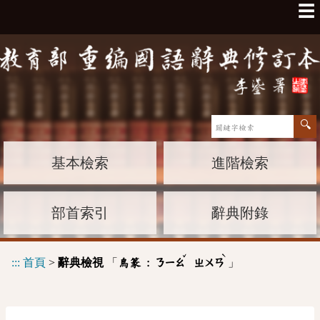
☰
基本檢索
進階檢索
部首索引
辭典附錄
ˇ
ˋ
:::
首頁
>
辭典檢視
「
」
鳥篆 :
ㄋㄧㄠ
ㄓㄨㄢ