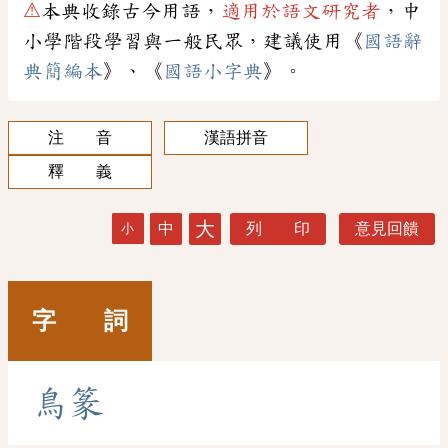
⚠
本典收錄古今用語，
適用於語文研究者
，中
小學階段學習與一般民眾，建議使用《
國語辭
典簡編本
》、《
國語小字典
》。
注 音
漢語拼音
釋 義
大
中
列 印
意見回饋
小
字 詞
鳥
篆