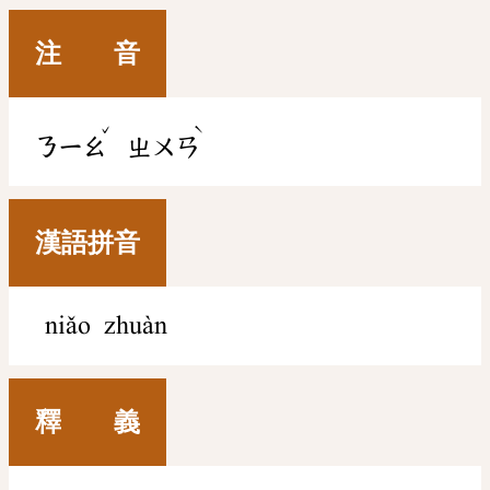
注 音
ˇ
ˋ
ㄋㄧㄠ
ㄓㄨㄢ
漢語拼音
niǎo zhuàn
釋 義