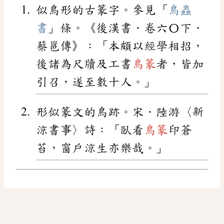
似鳥形的古篆字。參見「
鳥蟲
書
」條。《後漢書．卷六〇下．
蔡邕傳》：「本頗以經學相招，
後諸為尺牘及工書
鳥篆
者，皆加
引召，遂至數十人。」
形似篆文的鳥跡。宋．陸游〈新
涼書事〉詩：「臥看
鳥篆
印蒼
苔，窗戶涼生亦樂哉。」