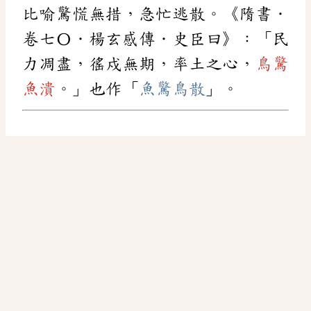
比喻驚慌無措，急忙逃散。《隋書．
卷七〇．楊玄感傳．史臣曰》：「民
力凋盡，徭戍無期，率土之心，
鳥驚
魚潰
。」也作「
魚驚鳥散
」。