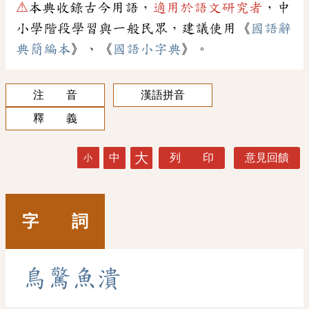
⚠
本典收錄古今用語，
適用於語文研究者
，中
小學階段學習與一般民眾，建議使用《
國語辭
典簡編本
》、《
國語小字典
》。
注 音
漢語拼音
釋 義
大
中
列 印
意見回饋
小
字 詞
鳥
驚
魚
潰