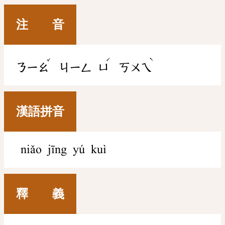
注 音
ˇ
ˊ
ˋ
ㄋㄧㄠ
ㄐㄧㄥ
ㄩ
ㄎㄨㄟ
漢語拼音
niǎo jīng yú kuì
釋 義