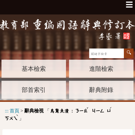
☰
基本檢索
進階檢索
部首索引
辭典附錄
ˇ
ˊ
:::
首頁
>
辭典檢視
「
鳥驚魚潰 :
ㄋㄧㄠ
ㄐㄧㄥ
ㄩ
ˋ
」
ㄎㄨㄟ