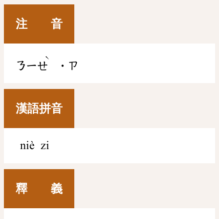
注 音
ˋ
ㄋㄧㄝ
˙ㄗ
漢語拼音
niè zi
釋 義