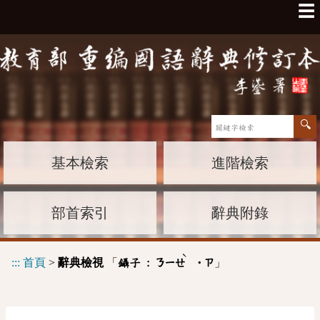
☰
基本檢索
進階檢索
部首索引
辭典附錄
ˋ
:::
首頁
>
辭典檢視
「
」
鑷子 :
ㄋㄧㄝ
˙ㄗ