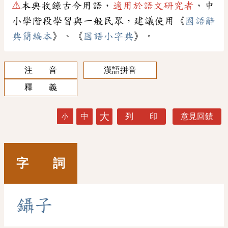
⚠
本典收錄古今用語，
適用於語文研究者
，中
小學階段學習與一般民眾，建議使用《
國語辭
典簡編本
》、《
國語小字典
》。
注 音
漢語拼音
釋 義
大
中
列 印
意見回饋
小
字 詞
鑷
子