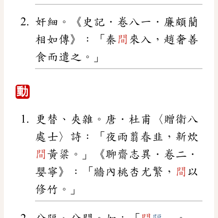
奸細。《史記．卷八一．廉頗藺
相如傳》：「秦
間
來入，趙奢善
食而遣之。」
動
更替、夾雜。唐．杜甫〈贈衛八
處士〉詩：「夜雨翦春韭，新炊
間
黃粱。」《聊齋志異．卷二．
嬰寧》：「牆內桃杏尤繁，
間
以
修竹。」