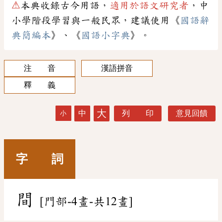
⚠
本典收錄古今用語，
適用於語文研究者
，中
小學階段學習與一般民眾，建議使用《
國語辭
典簡編本
》、《
國語小字典
》。
注 音
漢語拼音
釋 義
大
中
列 印
意見回饋
小
字 詞
間
[門部-4畫-共12畫]