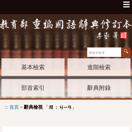
☰
基本檢索
進階檢索
部首索引
辭典附錄
:::
首頁
>
辭典檢視
「
」
間 :
ㄐㄧㄢ