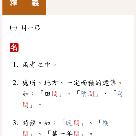
釋 義
㈠
ㄐㄧㄢ
名
兩者之中。
處所、地方、一定面積的建築。
如：「田
間
」、「
陰
間
」、「
房
間
」。
時候。如：「
晚
間
」、「
期
間
」、「某一年
間
」。