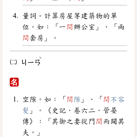
量詞。計算房屋等建築物的單
位。如：「一
間
辦公室」、「兩
間
套房」。
ˋ
㈡
ㄐㄧㄢ
名
空隙。如：「
間
隙
」、「
間
不容
髮
」。《史記．卷六二．管晏
傳》：「其御之妻從門
間
而闚其
夫。」