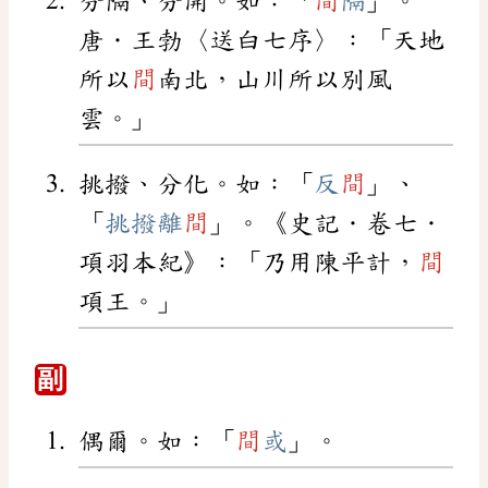
分隔、分開。如：「
間
隔
」。
唐．王勃〈送白七序〉：「天地
所以
間
南北，山川所以別風
雲。」
挑撥、分化。如：「
反
間
」、
「
挑撥離
間
」。《史記．卷七．
項羽本紀》：「乃用陳平計，
間
項王。」
副
偶爾。如：「
間
或
」。