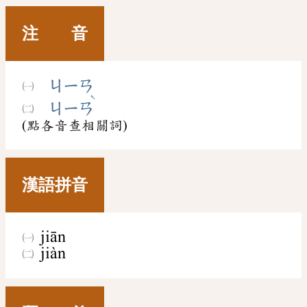
注 音
ㄐㄧㄢ
ˋ
ㄐㄧㄢ
(點各音查相關詞)
漢語拼音
jiān
jiàn