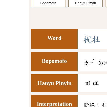
Bopomofo
Hanyu Pinyin
Word
柅
杜
ˇ
Bopomofo
ㄋㄧ
ㄉ
Hanyu Pinyin
nǐ dù
Interpretation
斷絕、中