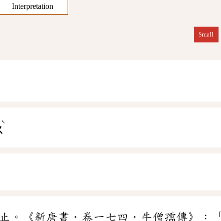
Interpretation
Small
ˋ
ㄨ
止。《新唐書．卷一七四．牛僧孺傳》：