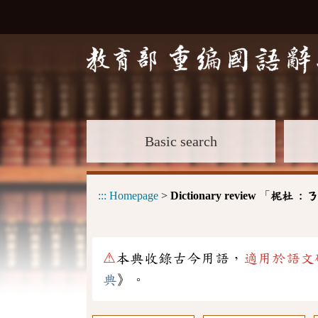
Basic search
:::
Homepage
>
Dictionary review
「
柅杜 :
ㄋ
⚠
本典收錄古今用語，
適用於語文
典
》。