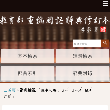
☰
基本檢索
進階檢索
部首索引
辭典附錄
ˊ
ˊ
ˋ
:::
首頁
>
辭典檢視
「
泥牛入海 :
ㄋㄧ
ㄋㄧㄡ
ㄖㄨ
ˇ
」
ㄏㄞ