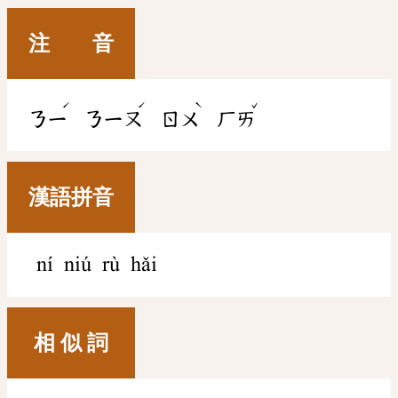
注 音
ˊ
ˊ
ˋ
ˇ
ㄋㄧ
ㄋㄧㄡ
ㄖㄨ
ㄏㄞ
漢語拼音
ní niú rù hǎi
相 似 詞