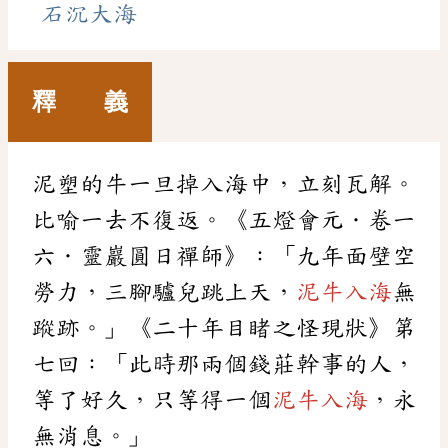
石沉大海
釋 義
泥塑的牛一旦掉入海中，立刻瓦解。
比喻一去不復返。《五燈會元．卷一
六．靈巖圓日禪師》：「九年面壁空
勞力，三腳驢兒跳上天，
泥牛入海
無
蹤跡。」《二十年目睹之怪現狀》第
七回：「此時那兩個錢莊幹事的人，
等了好久，只等得一個
泥牛入海
，永
無消息。」