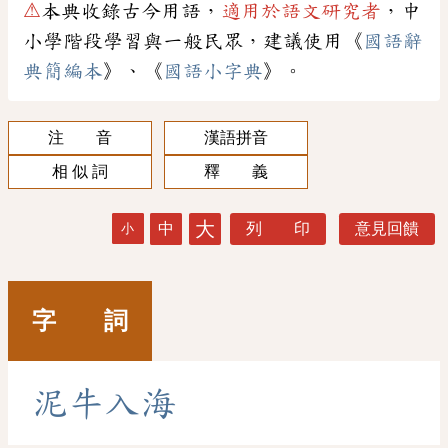
⚠
本典收錄古今用語，
適用於語文研究者
，中
小學階段學習與一般民眾，建議使用《
國語辭
典簡編本
》、《
國語小字典
》。
注 音
漢語拼音
相 似 詞
釋 義
大
中
列 印
意見回饋
小
字 詞
泥
牛
入
海