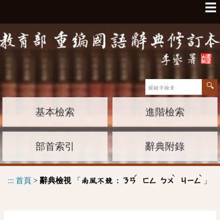
☰
基本檢索
進階檢索
部首索引
辭典附錄
ˊ
ˋ
ˋ
:::
首頁
>
辭典檢視
「
」
南風不競 :
ㄋㄢ
ㄈㄥ
ㄅㄨ
ㄐㄧㄥ