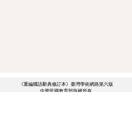
《重編國語辭典修訂本》臺灣學術網路第六版
中華民國教育部版權所有
:::
個資法及隱私聲明
|
辭典公眾授權網
|
意見交流
|
網網相連