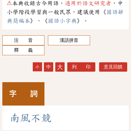
⚠
本典收錄古今用語，
適用於語文研究者
，中
小學階段學習與一般民眾，建議使用《
國語辭
典簡編本
》、《
國語小字典
》。
注 音
漢語拼音
釋 義
大
中
列 印
意見回饋
小
字 詞
南
風
不
競