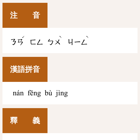
注 音
ˊ
ˋ
ˋ
ㄋㄢ
ㄈㄥ
ㄅㄨ
ㄐㄧㄥ
漢語拼音
nán fēng bù jìng
釋 義