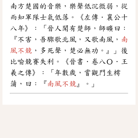
南方楚國的音樂，樂聲低沉微弱，從
而知軍隊士氣低落。《左傳．襄公十
八年》：「晉人聞有楚師，師曠曰：
『不害，吾驟歌北風，又歌南風，
南
風不競
，多死聲，楚必無功。』」後
比喻競賽失利。《晉書．卷八〇．王
羲之傳》：「年數歲，嘗觀門生樗
蒲，曰：『
南風不競
』。」