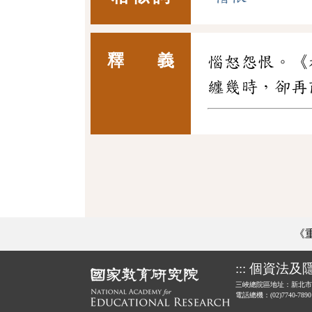
釋 義
惱怒怨恨。《
纏幾時，卻再
《
:::
個資法及
三峽總院區地址：新北市
電話總機：(02)7740-789