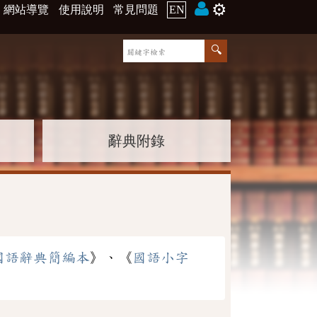
⚙️
網站導覽
使用說明
常見問題
EN
辭典附錄
國語辭典簡編本
》、《
國語小字