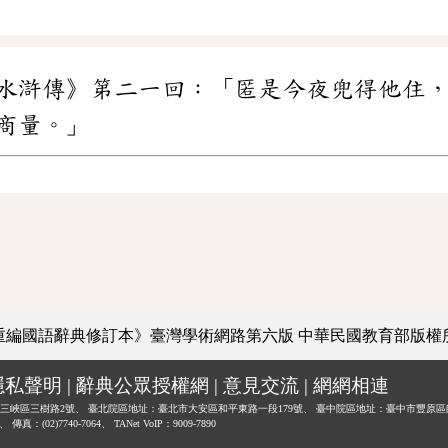
水滸傳》第二一回：「匿是今夜兜得他住
商量。」
重編國語辭典修訂本》臺灣學術網路第六版
中華民國教育部版權
隱私聲明
|
辭典公眾授權網
|
意見交流
|
網網相連
三峽區三樹路2號、
臺北院區地址：臺北市大安區和平東路一段179號、
臺中院區地址：臺中市豐原區
0、
傳真：(02)7740-7064、
TANet VoIP：9009-7890