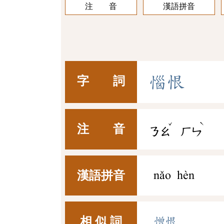
注 音
漢語拼音
惱
恨
字 詞
ˇ
ˋ
注 音
ㄋㄠ
ㄏㄣ
漢語拼音
nǎo hèn
相 似 詞
憎恨