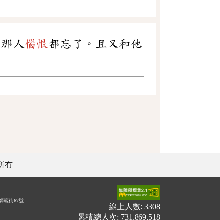
，那人
惱恨
都忘了。且又和他
所有
師範街67號
線上人數: 3308
累積總人次: 731,869,518