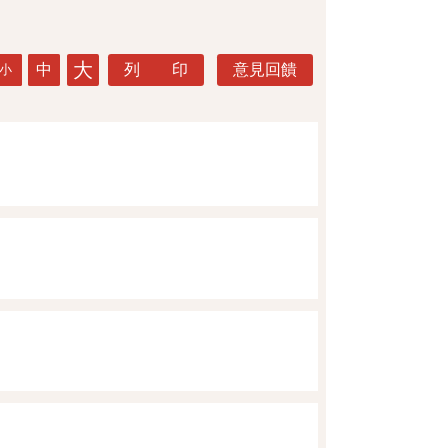
大
中
列 印
意見回饋
小