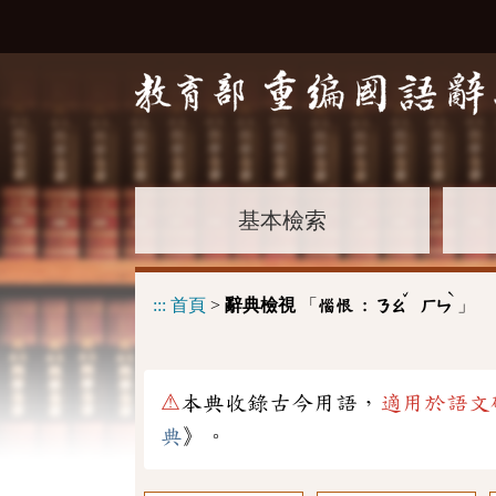
基本檢索
ˇ
ˋ
:::
首頁
>
辭典檢視
「
」
惱恨 :
ㄋㄠ
ㄏㄣ
⚠
本典收錄古今用語，
適用於語文
典
》。