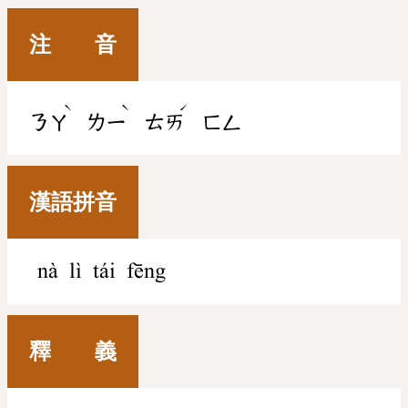
注 音
ˋ
ˋ
ˊ
ㄋㄚ
ㄌㄧ
ㄊㄞ
ㄈㄥ
漢語拼音
nà lì tái fēng
釋 義