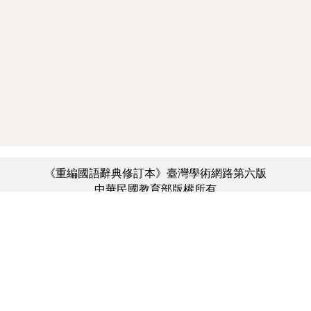
《重編國語辭典修訂本》臺灣學術網路第六版
中華民國教育部版權所有
:::
個資法及隱私聲明
|
辭典公眾授權網
|
意見交流
|
網網相連
三峽總院區地址：新北市三峽區三樹路2號、
︿
臺北院區地址：臺北市大安區和平東路一段179號、