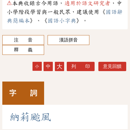
⚠
本典收錄古今用語，
適用於語文研究者
，中
小學階段學習與一般民眾，建議使用《
國語辭
典簡編本
》、《
國語小字典
》。
注 音
漢語拼音
釋 義
大
中
列 印
意見回饋
小
字 詞
納
莉
颱
風