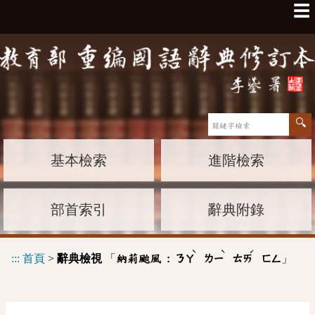
☰
基本檢索
進階檢索
部首索引
辭典附錄
ˋ
ˋ
ˊ
:::
首頁
>
辭典檢視
「
」
納莉颱風 :
ㄋㄚ
ㄌㄧ
ㄊㄞ
ㄈㄥ