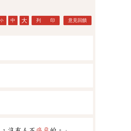
大
中
列 印
意見回饋
小
人，沒有人不
痛惡
的。」