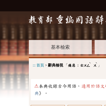
基本檢索
ˋ
ˋ
:::
首頁
>
辭典檢視
「
」
痛惡 :
ㄊㄨㄥ
ㄨ
⚠
本典收錄古今用語，
適用於語文
典
》。