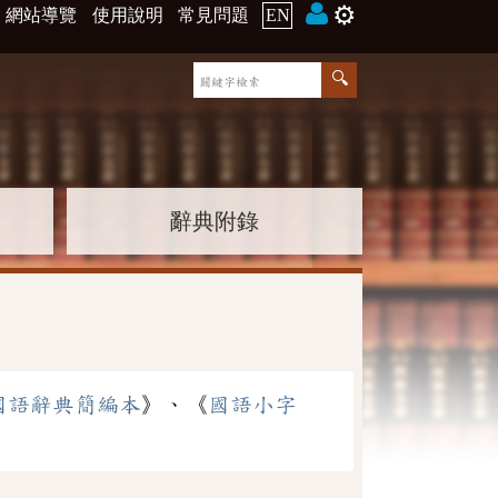
⚙️
網站導覽
使用說明
常見問題
EN
辭典附錄
國語辭典簡編本
》、《
國語小字