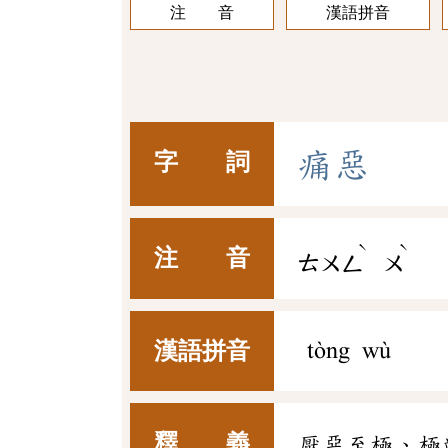
注 音
漢語拼音
痛
惡
字 詞
ˋ
ˋ
注 音
ㄊㄨㄥ
ㄨ
漢語拼音
tòng wù
釋 義
厭惡至極、極