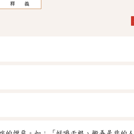
釋 義
端的憎惡。如：「好嚼舌根、搬弄是非的