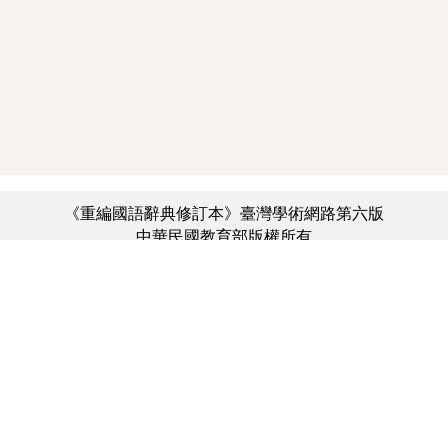
《重編國語辭典修訂本》臺灣學術網路第六版
中華民國教育部版權所有
:::
個資法及隱私聲明
|
辭典公眾授權網
|
意見交流
|
網網相連
三峽總院區地址：新北市三峽區三樹路2號、
︿
臺北院區地址：臺北市大安區和平東路一段179號、
臺中院區地址：臺中市豐原區師範街67號
電話總機：(02)7740-7890、
傳真：(02)7740-7064、
TANet VoIP：9009-7890