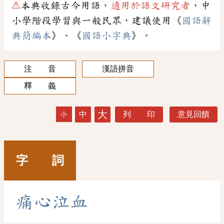
⚠
本典收錄古今用語，
適用於語文研究者
，中
小學階段學習與一般民眾，建議使用《
國語辭
典簡編本
》、《
國語小字典
》。
注 音
漢語拼音
釋 義
大
中
列 印
意見回饋
小
字 詞
痛
心
泣
血