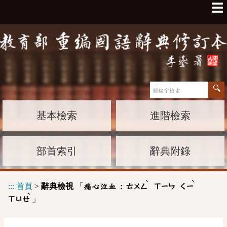
☰
基本檢索
進階檢索
部首索引
辭典附錄
ˋ
ˋ
:::
首頁
>
辭典檢視
「
痛心泣血 :
ㄊㄨㄥ
ㄒㄧㄣ
ㄑㄧ
ˋ
」
ㄒㄩㄝ