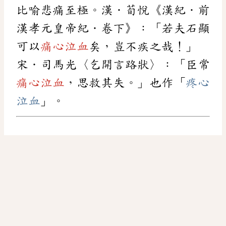
比喻悲痛至極。漢．荀悅《漢紀．前
漢孝元皇帝紀．卷下》：「若夫石顯
可以
痛心泣血
矣，豈不疾之哉！」
宋．司馬光〈乞開言路狀〉：「臣常
痛心泣血
，思救其失。」也作「
疼心
泣血
」。