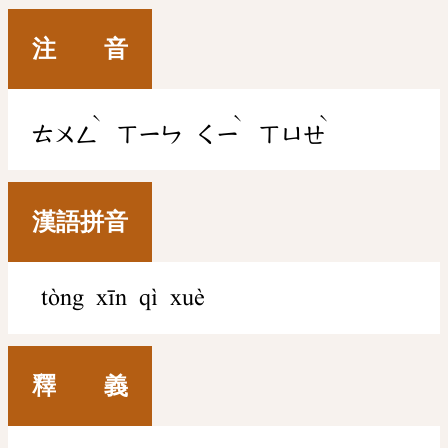
注 音
ˋ
ˋ
ˋ
ㄊㄨㄥ
ㄒㄧㄣ
ㄑㄧ
ㄒㄩㄝ
漢語拼音
tòng xīn qì xuè
釋 義