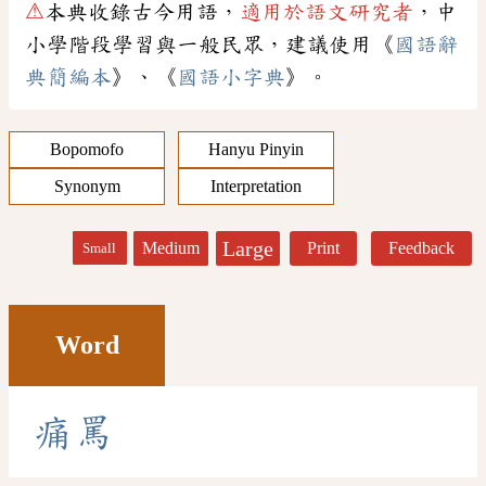
⚠
本典收錄古今用語，
適用於語文研究者
，中
小學階段學習與一般民眾，建議使用《
國語辭
典簡編本
》、《
國語小字典
》。
Bopomofo
Hanyu Pinyin
Synonym
Interpretation
Large
Medium
Print
Feedback
Small
Word
痛
罵