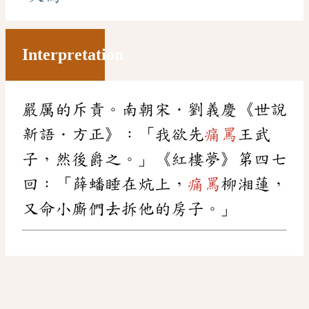
Interpretation
嚴厲的斥責。南朝宋．劉義慶《世說
新語．方正》：「我欲先
痛罵
王武
子，然後爵之。」《紅樓夢》第四七
回：「薛蟠睡在炕上，
痛罵
柳湘蓮，
又命小廝們去拆他的房子。」