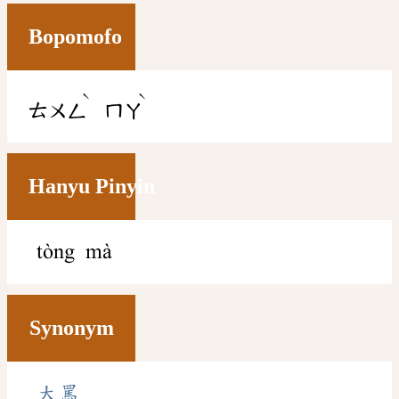
Bopomofo
ˋ
ˋ
ㄊㄨㄥ
ㄇㄚ
Hanyu Pinyin
tòng mà
Synonym
大罵