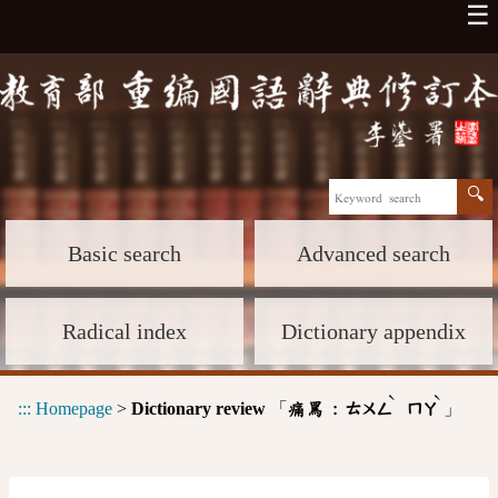
☰
Basic search
Advanced search
Radical index
Dictionary appendix
ˋ
ˋ
:::
Homepage
>
Dictionary review
「
」
痛罵 :
ㄊㄨㄥ
ㄇㄚ