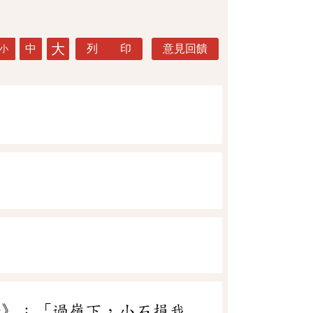
大
中
列 印
意見回饋
小
女》：「過嶺下，小石損我