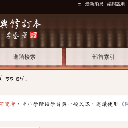
:::
最新消息
編輯說明
進階檢索
部首索引
ˋ
ˇ
」
ㄨ
ㄎㄢ
ㄖㄣ
研究者
，中小學階段學習與一般民眾，建議使用《