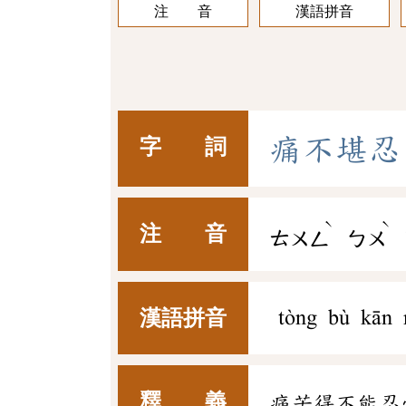
注 音
漢語拼音
痛
不
堪
忍
字 詞
ˋ
ˋ
注 音
ㄊㄨㄥ
ㄅㄨ
漢語拼音
tòng bù kān 
釋 義
痛苦得不能忍