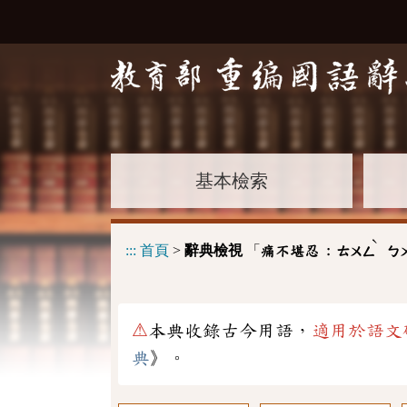
基本檢索
ˋ
:::
首頁
>
辭典檢視
「
痛不堪忍 :
ㄊㄨㄥ
ㄅ
⚠
本典收錄古今用語，
適用於語文
典
》。