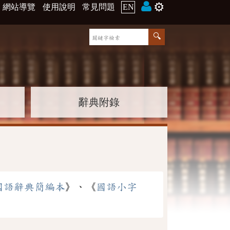
⚙️
網站導覽
使用說明
常見問題
EN
辭典附錄
國語辭典簡編本
》、《
國語小字