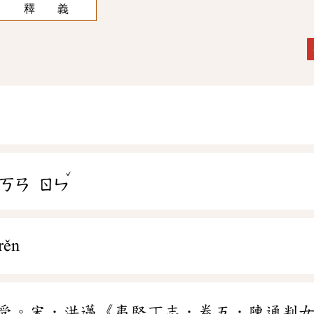
釋 義
ˇ
ㄎㄢ
ㄖㄣ
rěn
受。宋．洪邁《夷堅丁志．卷五．陳通判